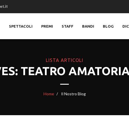
et.it
O
SPETTACOLI
PREMI
STAFF
BANDI
BLOG
DI
LISTA ARTICOLI
VES: TEATRO AMATORI
Home
Il Nostro Blog