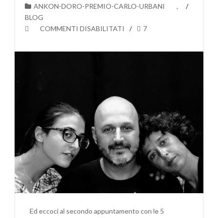
ANKON-DORO-PREMIO-CARLO-URBANI
,
BLOG
SU
COMMENTI DISABILITATI
7
CONOSCIAMO
MEGLIO
LE
5
COMPAGNIE
FINALISTE
DELL’ANKON
D’ORO:
LA
COMPAGNIA
GIARDINI
DELL’ARTE
Ed eccoci al secondo appuntamento con le 5