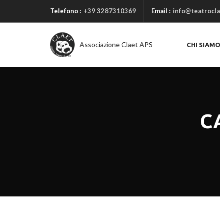
Telefono :
+39 3287310369
Email :
info@teatrocla
Associazione Claet APS
CHI SIAM
C