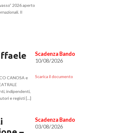
hivasso” 2026 aperto
nazionali. Il
affaele
10/08/2026
Scarica il documento
 LOCO CANOSA e
 TEATRALE
ti, indipendenti,
tori e registi […]
i
03/08/2026
one –