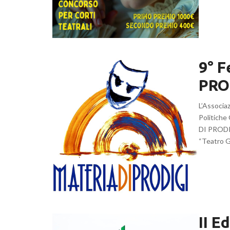
9° F
PROD
L’Associaz
Politiche 
DI PRODIG
“Teatro Gi
II E