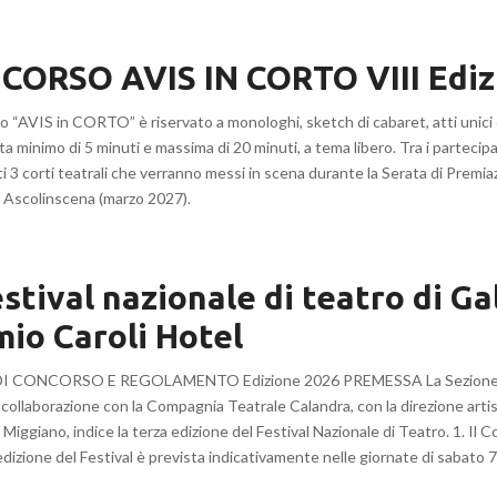
CORSO AVIS IN CORTO VIII Ediz
o “AVIS in CORTO” è riservato a monologhi, sketch di cabaret, atti unici 
ta minimo di 5 minuti e massima di 20 minuti, a tema libero. Tra i partecip
i 3 corti teatrali che verranno messi in scena durante la Serata di Premia
Ascolinscena (marzo 2027).
festival nazionale di teatro di Gal
io Caroli Hotel
 CONCORSO E REGOLAMENTO Edizione 2026 PREMESSA La Sezione Ev
 collaborazione con la Compagnia Teatrale Calandra, con la direzione artis
iggiano, indice la terza edizione del Festival Nazionale di Teatro. 1. Il 
izione del Festival è prevista indicativamente nelle giornate di sabato 7