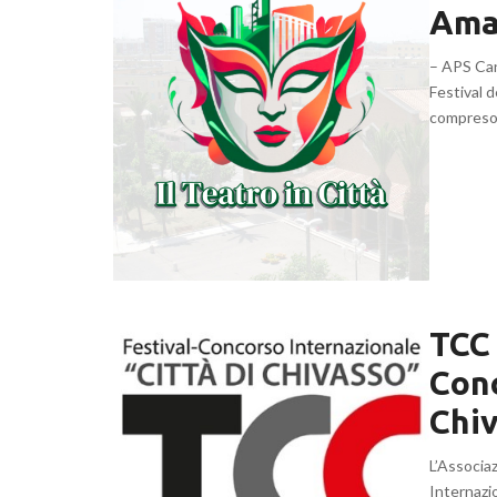
Amat
– APS Cant
Festival d
compreso
TCC 
Conc
Chiv
L’Associa
Internazi