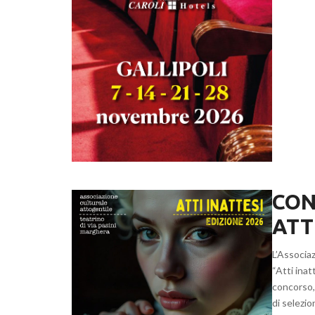
CON
ATT
L’Associaz
“Atti inat
concorso,
di selezio