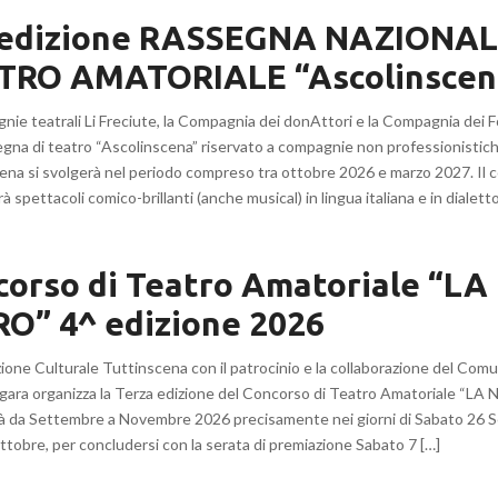
 edizione RASSEGNA NAZIONAL
TRO AMATORIALE “Ascolinscen
ie teatrali Li Freciute, la Compagnia dei donAttori e la Compagnia dei Fo
gna di teatro “Ascolinscena” riservato a compagnie non professionistich
ena si svolgerà nel periodo compreso tra ottobre 2026 e marzo 2027. Il 
à spettacoli comico-brillanti (anche musical) in lingua italiana e in dialetto. 
corso di Teatro Amatoriale “L
RO” 4^ edizione 2026
zione Culturale Tuttinscena con il patrocinio e la collaborazione del Comu
ra organizza la Terza edizione del Concorso di Teatro Amatoriale “LA
rà da Settembre a Novembre 2026 precisamente nei giorni di Sabato 26 S
ttobre, per concludersi con la serata di premiazione Sabato 7 […]