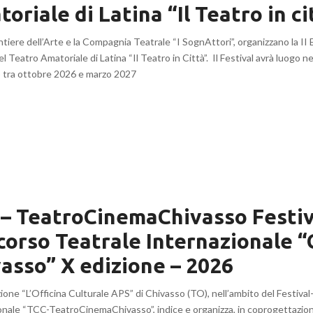
oriale di Latina “Il Teatro in ci
iere dell’Arte e la Compagnia Teatrale “I SognAttori”, organizzano la II 
el Teatro Amatoriale di Latina “Il Teatro in Città”. Il Festival avrà luogo n
 tra ottobre 2026 e marzo 2027
– TeatroCinemaChivasso Festiv
orso Teatrale Internazionale “C
asso” X edizione – 2026
zione “L’Officina Culturale APS” di Chivasso (TO), nell’ambito del Festiv
onale “TCC-TeatroCinemaChivasso”, indice e organizza, in coprogettazio