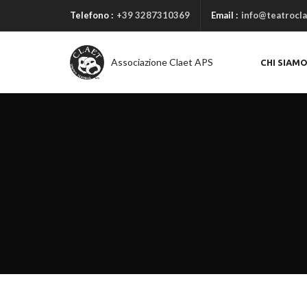
Telefono :
+39 3287310369
Email :
info@teatrocla
Associazione Claet APS
CHI SIAM