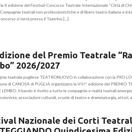
 la X edizione del Festival-Concorso Teatrale Internazionale “Città di C
 Compagnie teatrali non professionistiche e di libero teatro italiane e inter
oncorso si terrà presso il Teatrino […]
dizione del Premio Teatrale “R
bo” 2026/2027
gnia teatrale pugliese TEATRONUOVO in collaborazione con la PRO
omune di CANOSA di PUGLIA organizzano la VIII^ edizione del PREMIO
LEMBO. Il bando è rivolto a tutte le compagnie e realtà teatrali emergen
sioniste, associazioni culturali, scuole di teatro e drammaturgia, attori, au
ival Nazionale dei Corti Teatral
TEGGIANDO Quindicesima Edizi