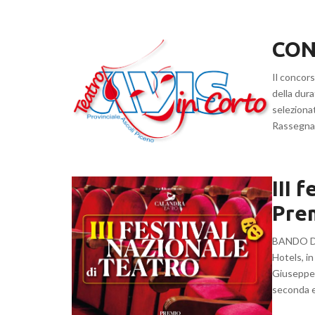
CON
Il concors
della dura
selezionat
Rassegna 
III 
Prem
BANDO DI
Hotels, in
Giuseppe M
seconda ed