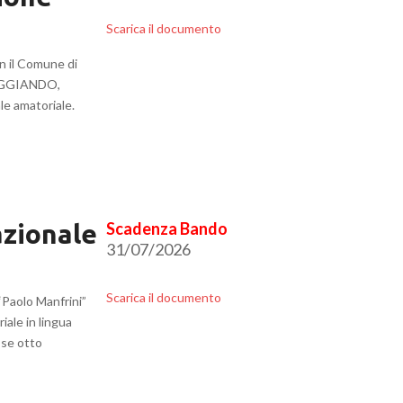
Scarica il documento
n il Comune di
RTEGGIANDO,
ale amatoriale.
azionale
31/07/2026
Scarica il documento
“Paolo Manfrini”
iale in lingua
sse otto