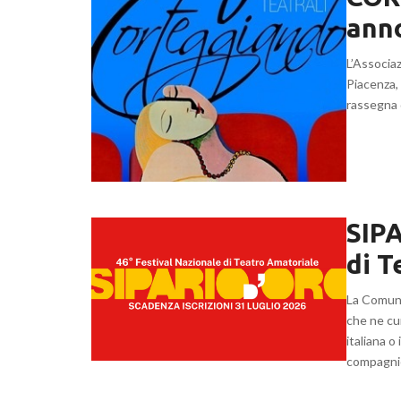
ann
L’Associa
Piacenza,
rassegna d
SIPA
di T
La Comunit
che ne cur
italiana 
compagni