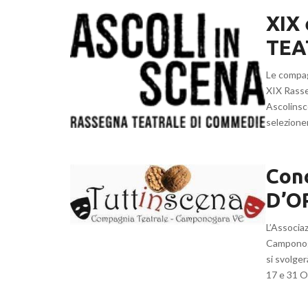
XIX
TEA
Le compagn
XIX Rasse
Ascolinsc
selezioner
Con
D’O
L’Associa
Camponoga
si svolge
17 e 31 O