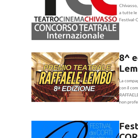
Chivasso,
a tutte le
Festival-C
8^ e
Lem
La compa
con il c
RAFFAELE 
non profes
Fest
COR