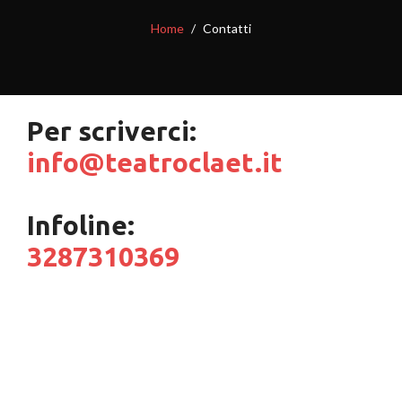
Home
Contatti
Per scriverci:
info@teatroclaet.it
Infoline:
3287310369