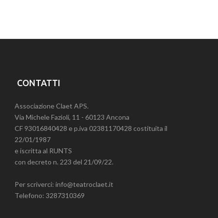
CONTATTI
Associazione Claet APS.
Via Michele Fazioli, 11 - 60123 Ancona
CF 93016840428 e p.iva 02381170428 costituita il
22/01/1987
e iscritta al RUNTS
con decreto n. 223 del 21/09/22.
Per scriverci: info@teatroclaet.it
Telefono: 3287310369