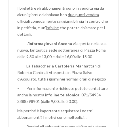
I biglietti e gli abbonamenti sono in vendita già da
alcuni giorni ed abbiamo ben
due punti vendita
ufficiali
comodamente raggiungibili
sia in centro che
in periferia, e un’
infoline
che potete chiamare per i
dettagli:
–
L’Informagiovani Ancona
vi aspetta nella sua
nuova, fantastica sede sotterranea di Piazza Roma,
dalle 9,30 alle 13,00 e dalle 16,00 alle 18,00
– La
Tabaccheria Cartoleria Manhattan
di
Roberto Cardinali vi aspetta in Piazza Salvo
d’Acquisto, tutti i giorni nei normali orari di negozio
– Per informazioni e richieste potete contattare
anche la nostra
infoline telefonica
: 071/54954 –
3388598901 (dalle 9,00 alle 20,00).
Ma perché è importante acquistare i nostri
abbonamenti? I motivi sono molteplici…
– Perché gli abbonati avranno diritto ad un’area