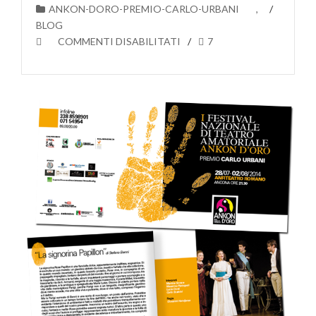
ANKON-DORO-PREMIO-CARLO-URBANI
,
BLOG
SU
COMMENTI DISABILITATI
7
DOVE
ACQUISTARE
ABBONAMENTI
E
BIGLIETTI
PER
IL
FESTIVAL
ANKON
D’ORO
–
PREMIO
CARLO
URBANI?