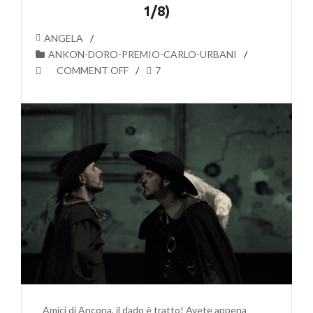
1/8)
ANGELA
ANKON-DORO-PREMIO-CARLO-URBANI
COMMENT OFF
7
Amici di Ancona, il dado è tratto! Avete appena