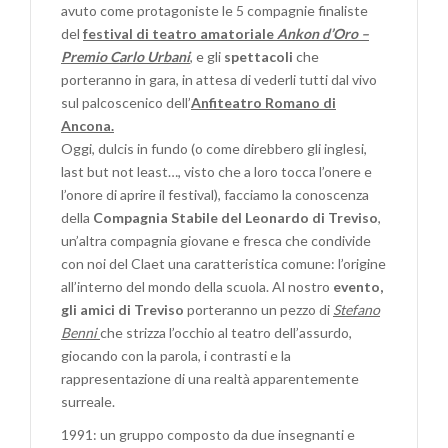
avuto come protagoniste le 5 compagnie finaliste
del
festival di teatro amatoriale
Ankon d’Oro –
Premio Carlo Urbani
, e gli
spettacoli
che
porteranno in gara, in attesa di vederli tutti dal vivo
sul palcoscenico dell’
Anfiteatro Romano di
Ancona.
Oggi, dulcis in fundo (o come direbbero gli inglesi,
last but not least…, visto che a loro tocca l’onere e
l’onore di aprire il festival), facciamo la conoscenza
della
Compagnia Stabile del Leonardo di Treviso
,
un’altra compagnia giovane e fresca che condivide
con noi del Claet una caratteristica comune: l’origine
all’interno del mondo della scuola. Al nostro
evento,
gli amici di Treviso
porteranno un pezzo di
Stefano
Benni
che strizza l’occhio al teatro dell’assurdo,
giocando con la parola, i contrasti e la
rappresentazione di una realtà apparentemente
surreale.
1991: un gruppo composto da due insegnanti e