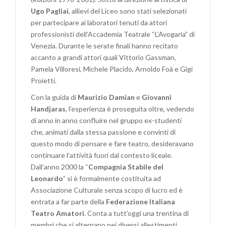
Ugo Pagliai
, allievi del Liceo sono stati selezionati
per partecipare ai laboratori tenuti da attori
professionisti dell’Accademia Teatrale “L’Avogaria” di
Venezia. Durante le serate finali hanno recitato
accanto a grandi attori quali Vittorio Gassman,
Pamela Villoresi, Michele Placido, Arnoldo Foà e Gigi
Proietti.
Con la guida di
Maurizio Damian
e
Giovanni
Handjaras
, l’esperienza è proseguita oltre, vedendo
di anno in anno confluire nel gruppo ex-studenti
che, animati dalla stessa passione e convinti di
questo modo di pensare e fare teatro, desideravano
continuare l’attività fuori dal contesto liceale.
Dall’anno 2000 la “
Compagnia Stabile del
Leonardo
” si è formalmente costituita ad
Associazione Culturale senza scopo di lucro ed è
entrata a far parte della
Federazione Italiana
Teatro Amatori
. Conta a tutt’oggi una trentina di
membri che si alternano nei diversi allestimenti,