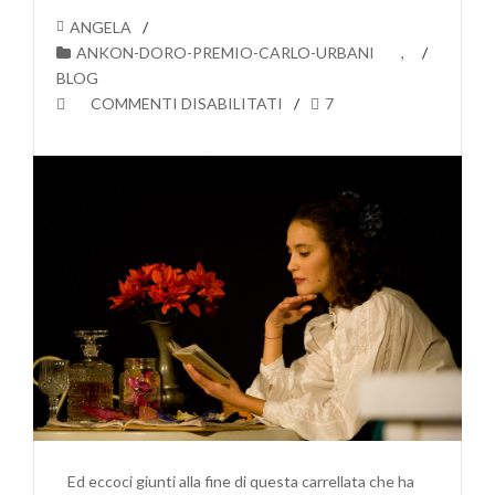
ANGELA
ANKON-DORO-PREMIO-CARLO-URBANI
,
BLOG
SU
COMMENTI DISABILITATI
7
CONOSCIAMO
MEGLIO
LE
5
COMPAGNIE
FINALISTE
DELL’ANKON
D’ORO:
LA
COMPAGNIA
STABILE
DEL
LEONARDO
Ed eccoci giunti alla fine di questa carrellata che ha