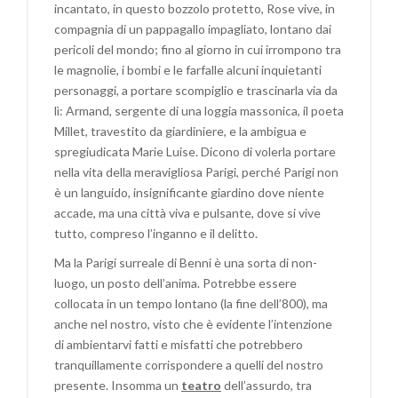
incantato, in questo bozzolo protetto, Rose vive, in
compagnia di un pappagallo impagliato, lontano dai
pericoli del mondo; fino al giorno in cui irrompono tra
le magnolie, i bombi e le farfalle alcuni inquietanti
personaggi, a portare scompiglio e trascinarla via da
lì: Armand, sergente di una loggia massonica, il poeta
Millet, travestito da giardiniere, e la ambigua e
spregiudicata Marie Luise. Dicono di volerla portare
nella vita della meravigliosa Parigi, perché Parigi non
è un languido, insignificante giardino dove niente
accade, ma una città viva e pulsante, dove si vive
tutto, compreso l’inganno e il delitto.
Ma la Parigi surreale di Benni è una sorta di non-
luogo, un posto dell’anima. Potrebbe essere
collocata in un tempo lontano (la fine dell’800), ma
anche nel nostro, visto che è evidente l’intenzione
di ambientarvi fatti e misfatti che potrebbero
tranquillamente corrispondere a quelli del nostro
presente. Insomma un
teatro
dell’assurdo, tra