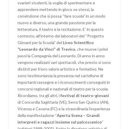
svariati studenti, la voglia di sperimentare e
apprendere mettendo in gioco se stessi, la
convinzione che si possa “fare scuola” in un modo
nuovo e diverso, una grande passione per la
letteratura, il teatro e la recitazione. E’ in questo
contesto, all’interno dei laboratori del “Progetto
Giovani per la Scuola” del
Liceo Scientifico
“Leonardo da Vinci” di Treviso
, che muove i primi
passi la Compagnia del Leonardo. Di anno in anno
vengono realizzati vari spettacoli, che presto si sono
distinti per il loro valore artistico e formativo. Ne
sono testimonianza la presenza nel cartellone di
importanti rassegne e i riconoscimenti conseguiti in
concorsi regionali e nazionali di teatro per la scuola.
Ricordiamo, tra gli altri, i
festival di teatro-giovani
di Concordia Sagittaria (VE), Serra San Quirico (AN),
Vicenza e Cesena (FC) e la straordinaria l’esperienza
della manifestazione “
Aperta Scena – Grandi
interpreti e ragazzi insieme sul palcoscenico
”
(edizioni 1998-2001). Sotto la direzione artistica di