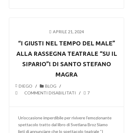
TEATRALE
AMATORIALE:
VERSO
UNA
MAGGIORE
APRILE 21, 2024
TRASPARENZA
E
“I GIUSTI NEL TEMPO DEL MALE”
INCLUSIVITÀ
ALLA RASSEGNA TEATRALE “SU IL
SIPARIO”! DI SANTO STEFANO
MAGRA
DIEGO
BLOG
SU
COMMENTI DISABILITATI
7
“I
GIUSTI
NEL
Un’occasione imperdibile per rivivere l’emozionante
TEMPO
spettacolo tratto dal libro di Svetlana Broz Siamo
DEL
lieti di annunciare che lo spettacolo teatrale “I