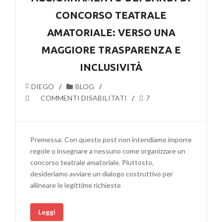
TRENTO
CONCORSO TEATRALE
AMATORIALE: VERSO UNA
MAGGIORE TRASPARENZA E
INCLUSIVITÀ
DIEGO
BLOG
SU
COMMENTI DISABILITATI
7
PROPOSTE
PER
UN
Premessa: Con questo post non intendiamo imporre
MIGLIORAMENTO
regole o insegnare a nessuno come organizzare un
E
concorso teatrale amatoriale. Piuttosto,
AGGIORNAMENTO
desideriamo avviare un dialogo costruttivo per
DEI
allineare le legittime richieste
BANDI
DI
Leggi
CONCORSO