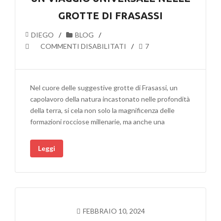
GROTTE DI FRASASSI
DIEGO
BLOG
SU
COMMENTI DISABILITATI
7
ALLA
SCOPERTA
DEL
Nel cuore delle suggestive grotte di Frasassi, un
PARADISO:
capolavoro della natura incastonato nelle profondità
UN
della terra, si cela non solo la magnificenza delle
VIAGGIO
formazioni rocciose millenarie, ma anche una
UNIVERSALE
NELLE
Leggi
GROTTE
DI
FRASASSI
FEBBRAIO 10, 2024