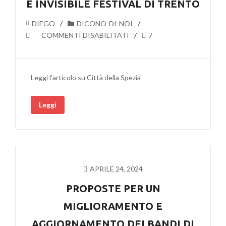
E INVISIBILE FESTIVAL DI TRENTO
DIEGO
DICONO-DI-NOI
SU
COMMENTI DISABILITATI
7
I
GIUSTI
NEL
Leggi l’articolo su Città della Spezia
TEMPO
DEL
Leggi
MALE
ALLA
RASSEGNA
SU
IL
SIPARIO
APRILE 24, 2024
24
E
PROPOSTE PER UN
INVISIBILE
MIGLIORAMENTO E
FESTIVAL
DI
AGGIORNAMENTO DEI BANDI DI