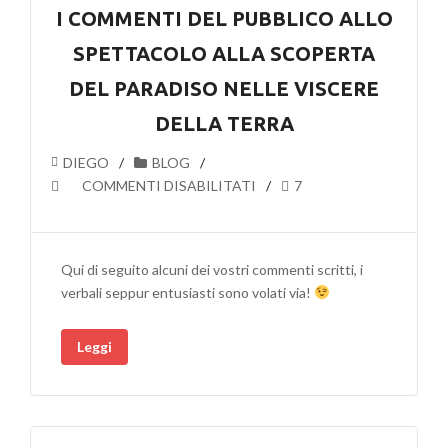
I COMMENTI DEL PUBBLICO ALLO
SPETTACOLO ALLA SCOPERTA
DEL PARADISO NELLE VISCERE
DELLA TERRA
DIEGO
BLOG
SU
COMMENTI DISABILITATI
7
I
COMMENTI
DEL
Qui di seguito alcuni dei vostri commenti scritti, i
PUBBLICO
verbali seppur entusiasti sono volati via!
ALLO
SPETTACOLO
Leggi
ALLA
SCOPERTA
DEL
PARADISO
NELLE