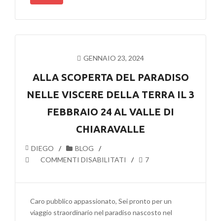
FINALE
DEL
WELFARE
CULT
GENNAIO 23, 2024
ALLA SCOPERTA DEL PARADISO
NELLE VISCERE DELLA TERRA IL 3
FEBBRAIO 24 AL VALLE DI
CHIARAVALLE
DIEGO
BLOG
SU
COMMENTI DISABILITATI
7
ALLA
SCOPERTA
DEL
Caro pubblico appassionato, Sei pronto per un
PARADISO
viaggio straordinario nel paradiso nascosto nel
NELLE