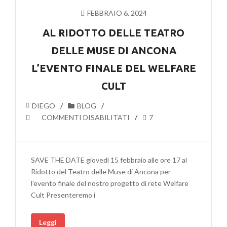
VISCERE
FEBBRAIO 6, 2024
DELLA
TERRA
AL RIDOTTO DELLE TEATRO
DELLE MUSE DI ANCONA
L’EVENTO FINALE DEL WELFARE
CULT
DIEGO
BLOG
SU
COMMENTI DISABILITATI
7
AL
RIDOTTO
DELLE
SAVE THE DATE giovedì 15 febbraio alle ore 17 al
TEATRO
Ridotto del Teatro delle Muse di Ancona per
DELLE
l’evento finale del nostro progetto di rete Welfare
MUSE
Cult Presenteremo i
DI
ANCONA
Leggi
L’EVENTO