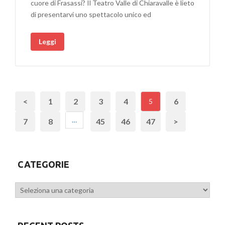
cuore di Frasassi? Il Teatro Valle di Chiaravalle è lieto
VISCERE
di presentarvi uno spettacolo unico ed
DELLA
TERRA
Leggi
IL
3
FEBBRAIO
24
AL
VALLE
<
1
2
3
4
6
5
DI
…
7
8
45
46
47
>
CHIARAVALLE
CATEGORIE
Categorie