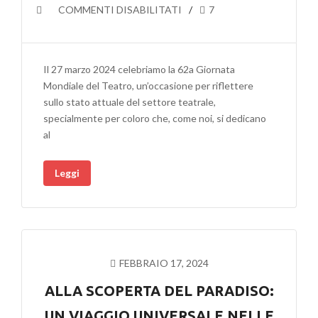
SU
COMMENTI DISABILITATI
7
27
MARZO
2024
Il 27 marzo 2024 celebriamo la 62a Giornata
CELEBRIAMO
Mondiale del Teatro, un’occasione per riflettere
LA
sullo stato attuale del settore teatrale,
62A
specialmente per coloro che, come noi, si dedicano
GIORNATA
al
MONDIALE
DEL
Leggi
TEATRO
ALL’INSEGNA
DELL’INCLUSIONE
FEBBRAIO 17, 2024
ALLA SCOPERTA DEL PARADISO:
UN VIAGGIO UNIVERSALE NELLE