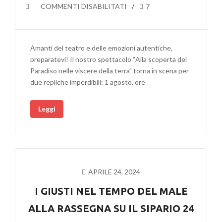
SU
COMMENTI DISABILITATI
7
LA
NOSTRA
STAGIONE
Amanti del teatro e delle emozioni autentiche,
TEATRALE
preparatevi! Il nostro spettacolo “Alla scoperta del
“ESTIVA”
Paradiso nelle viscere della terra” torna in scena per
NEL
due repliche imperdibili: 1 agosto, ore
SEGNO
DEL
Leggi
“PARADISO”
A
MONTE
SAN
VITO
E
APRILE 24, 2024
A
MAROTTA
I GIUSTI NEL TEMPO DEL MALE
ALLA RASSEGNA SU IL SIPARIO 24