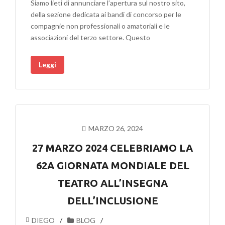
Siamo lieti di annunciare l’apertura sul nostro sito,
NON
della sezione dedicata ai bandi di concorso per le
PROFESSIONISTICA:
compagnie non professionali o amatoriali e le
NUOVA
associazioni del terzo settore. Questo
SEZIONE
BANDI
Leggi
PER
TUTTI
MARZO 26, 2024
27 MARZO 2024 CELEBRIAMO LA
62A GIORNATA MONDIALE DEL
TEATRO ALL’INSEGNA
DELL’INCLUSIONE
DIEGO
BLOG