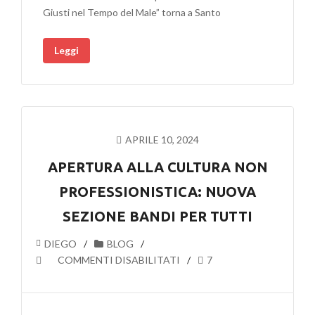
MALE”
Giusti nel Tempo del Male” torna a Santo
ALLA
RASSEGNA
Leggi
TEATRALE
“SU
IL
SIPARIO”!
DI
SANTO
APRILE 10, 2024
STEFANO
MAGRA
APERTURA ALLA CULTURA NON
PROFESSIONISTICA: NUOVA
SEZIONE BANDI PER TUTTI
DIEGO
BLOG
SU
COMMENTI DISABILITATI
7
APERTURA
ALLA
CULTURA