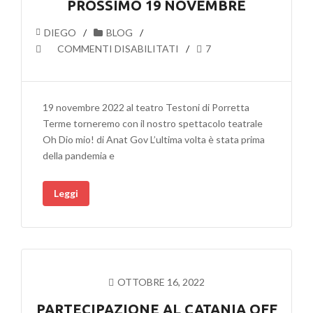
PROSSIMO 19 NOVEMBRE
DIEGO
BLOG
SU
COMMENTI DISABILITATI
7
LO
SPETTACOLO
OH
19 novembre 2022 al teatro Testoni di Porretta
DIO
Terme torneremo con il nostro spettacolo teatrale
MIO!
Oh Dio mio! di Anat Gov L’ultima volta è stata prima
RITORNA
della pandemia e
A
PORRETTA
Leggi
TERME
IL
PROSSIMO
19
NOVEMBRE
OTTOBRE 16, 2022
PARTECIPAZIONE AL CATANIA OFF