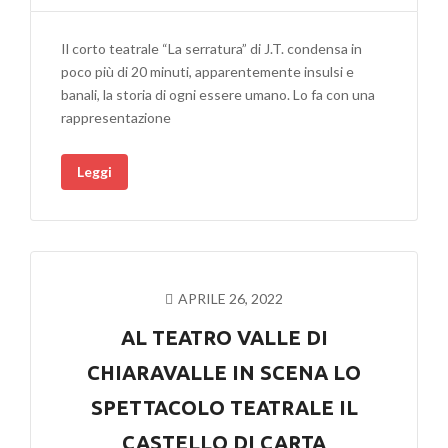
SERRATURA
OVVERO
Il corto teatrale “La serratura” di J.T. condensa in
IL
poco più di 20 minuti, apparentemente insulsi e
CORTO
banali, la storia di ogni essere umano. Lo fa con una
TEATRALE
rappresentazione
PIÙ
“NERO”
Leggi
DI
SEMPRE
APRILE 26, 2022
AL TEATRO VALLE DI
CHIARAVALLE IN SCENA LO
SPETTACOLO TEATRALE IL
CASTELLO DI CARTA