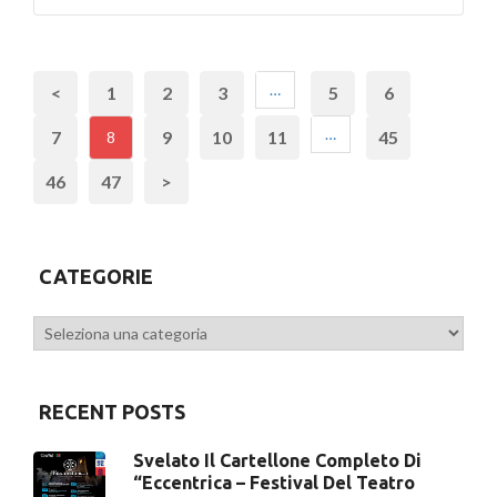
…
<
1
2
3
5
6
…
7
9
10
11
45
8
46
47
>
CATEGORIE
Categorie
RECENT POSTS
Svelato Il Cartellone Completo Di
“Eccentrica – Festival Del Teatro