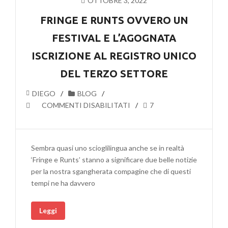
OTTOBRE 3, 2022
FRINGE E RUNTS OVVERO UN
FESTIVAL E L’AGOGNATA
ISCRIZIONE AL REGISTRO UNICO
DEL TERZO SETTORE
DIEGO
BLOG
SU
COMMENTI DISABILITATI
7
FRINGE
E
RUNTS
Sembra quasi uno scioglilingua anche se in realtà
OVVERO
‘Fringe e Runts’ stanno a significare due belle notizie
UN
per la nostra sgangherata compagine che di questi
FESTIVAL
tempi ne ha davvero
E
L’AGOGNATA
Leggi
ISCRIZIONE
AL