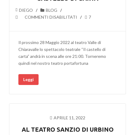
DIEGO
BLOG
SU
COMMENTI DISABILITATI
7
AL
TEATRO
VALLE
Il prossimo 28 Maggio 2022 al teatro Valle di
DI
Chiaravalle lo spettacolo teatrale “Il castello di
CHIARAVALLE
carta” andrà in scena alle ore 21:00. Torneremo
IN
quindi nel nostro teatro portafortuna
SCENA
LO
Leggi
SPETTACOLO
TEATRALE
IL
CASTELLO
DI
CARTA
APRILE 11, 2022
AL TEATRO SANZIO DI URBINO