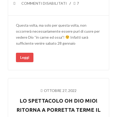
SU
COMMENTI DISABILITATI
7
LO
SPETTACOLO
TEATRALE
Questa volta, ma solo per questa volta, non
OH
occorrerà necessariamente essere puri di cuore per
DIO
vedere Dio “in carne ed ossa”!
Infatti sarà
MIO!
sufficiente venire sabato 28 gennaio
DI
ANAT
Leggi
GOV
AL
TEATRO
PICCOLO
DI
JESI
OTTOBRE 27, 2022
IL
PROSSIMO
LO SPETTACOLO OH DIO MIO!
28
RITORNA A PORRETTA TERME IL
GENNAIO