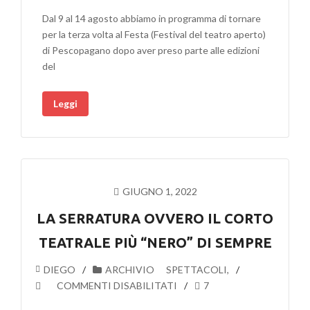
TEATRALE
Dal 9 al 14 agosto abbiamo in programma di tornare
“LA
per la terza volta al Festa (Festival del teatro aperto)
SERRATURA”
di Pescopagano dopo aver preso parte alle edizioni
E
del
UN
ESTRATTO
Leggi
DELLO
SPETTACOLO
TEATRALE
“I
GIUSTI”
PER
GIUGNO 1, 2022
L’EDIZIONE
2022
LA SERRATURA OVVERO IL CORTO
DEL
TEATRALE PIÙ “NERO” DI SEMPRE
FESTA
DIEGO
ARCHIVIO
SPETTACOLI
,
SU
COMMENTI DISABILITATI
7
LA