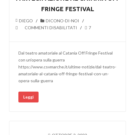
FRINGE FESTIVAL
DIEGO
DICONO-DI-NOI
SU
COMMENTI DISABILITATI
7
PARTECIPAZIONE
AL
CATANIA
Dal teatro amatoriale al Catania Off Fringe Festival
OFF
con un’opera sulla guerra
FRINGE
https://www.csvmarche.it/ultime-notizie/dal-teatro-
FESTIVAL
amatoriale-al-catania-off-fringe-festival-con-un-
opera-sulla-guerra
Leggi