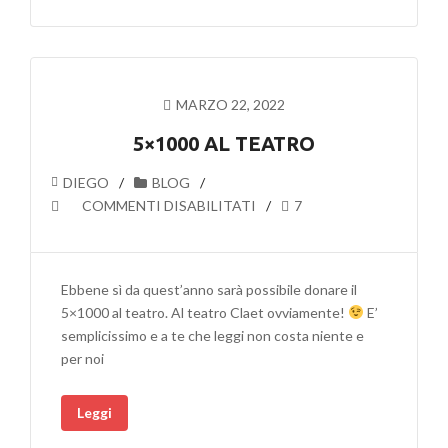
RETE
E
CON
IL
PATROCINIO
MARZO 22, 2022
DEL
COMUNE
5×1000 AL TEATRO
E
DIEGO
BLOG
DELL’UNIVERSITÀ
SU
COMMENTI DISABILITATI
7
DI
5×1000
URBINO
AL
PER
TEATRO
IL
Ebbene sì da quest’anno sarà possibile donare il
SENSIBILIZZARE
5×1000 al teatro. Al teatro Claet ovviamente!
E’
SULLO
semplicissimo e a te che leggi non costa niente e
SPRECO
per noi
ALIMENTARE
Leggi