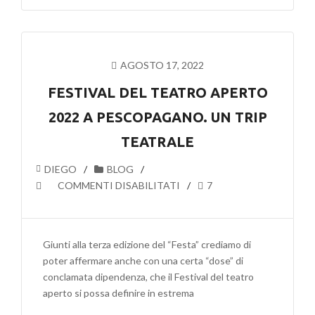
REGISTRO
UNICO
DEL
TERZO
AGOSTO 17, 2022
SETTORE
FESTIVAL DEL TEATRO APERTO
2022 A PESCOPAGANO. UN TRIP
TEATRALE
DIEGO
BLOG
SU
COMMENTI DISABILITATI
7
FESTIVAL
DEL
TEATRO
Giunti alla terza edizione del “Festa” crediamo di
APERTO
poter affermare anche con una certa “dose” di
2022
conclamata dipendenza, che il Festival del teatro
A
aperto si possa definire in estrema
PESCOPAGANO.
UN