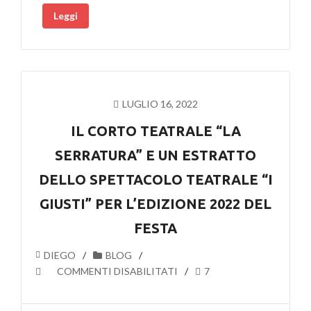
Leggi
TRIP
TEATRALE
LUGLIO 16, 2022
IL CORTO TEATRALE “LA
SERRATURA” E UN ESTRATTO
DELLO SPETTACOLO TEATRALE “I
GIUSTI” PER L’EDIZIONE 2022 DEL
FESTA
DIEGO
BLOG
SU
COMMENTI DISABILITATI
7
IL
CORTO