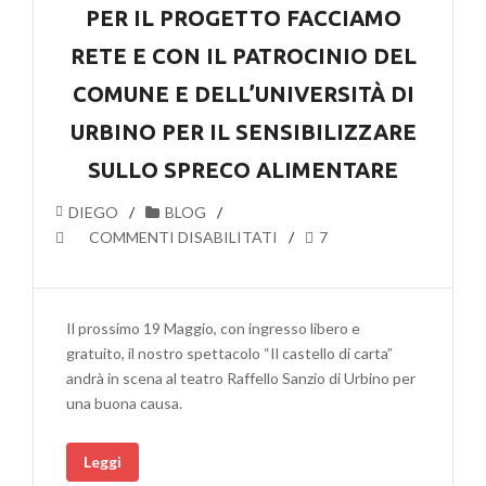
PER IL PROGETTO FACCIAMO
RETE E CON IL PATROCINIO DEL
COMUNE E DELL’UNIVERSITÀ DI
URBINO PER IL SENSIBILIZZARE
SULLO SPRECO ALIMENTARE
DIEGO
BLOG
SU
COMMENTI DISABILITATI
7
AL
TEATRO
SANZIO
Il prossimo 19 Maggio, con ingresso libero e
DI
gratuito, il nostro spettacolo “Il castello di carta”
URBINO
andrà in scena al teatro Raffello Sanzio di Urbino per
PER
una buona causa.
IL
PROGETTO
Leggi
FACCIAMO