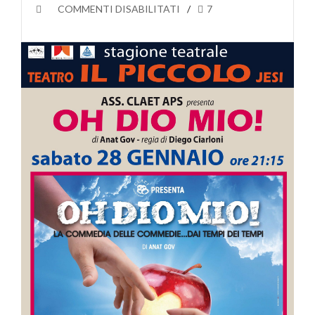
SU
COMMENTI DISABILITATI
7
LO
SPETTACOLO
TEATRALE
OH
DIO
MIO!
DI
ANAT
GOV
AL
TEATRO
PICCOLO
DI
JESI
IL
PROSSIMO
28
GENNAIO