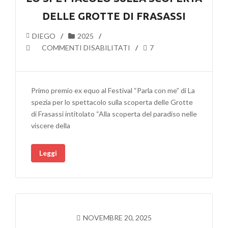
GROTTE
DELLE GROTTE DI FRASASSI
DI
FRASASSI
DIEGO
2025
SU
COMMENTI DISABILITATI
7
PRIMO
PREMIO
EX
Primo premio ex equo al Festival “Parla con me” di La
EQUO
spezia per lo spettacolo sulla scoperta delle Grotte
AL
di Frasassi intitolato “Alla scoperta del paradiso nelle
FESTIVAL
viscere della
“PARLA
CON
Leggi
ME”
PER
LO
SPETTACOLO
SULLA
SCOPERTA
NOVEMBRE 20, 2025
DELLE