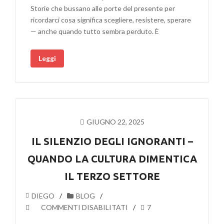
TEMPO
Storie che bussano alle porte del presente per
DEL
ricordarci cosa significa scegliere, resistere, sperare
MALE
— anche quando tutto sembra perduto. È
AL
IN_VISIBILE
Leggi
FESTIVAL
2025
DI
TRENTO
GIUGNO 22, 2025
IL SILENZIO DEGLI IGNORANTI –
QUANDO LA CULTURA DIMENTICA
IL TERZO SETTORE
DIEGO
BLOG
SU
COMMENTI DISABILITATI
7
IL