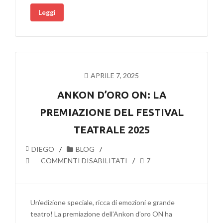
SCENA
Leggi
ALLA
SCOPERTA
DELLE
GROTTE
DI
FRASASSI
APRILE 7, 2025
AL
SERPENTE
ANKON D’ORO ON: LA
AUREO
PREMIAZIONE DEL FESTIVAL
DI
OFFIDA
TEATRALE 2025
DIEGO
BLOG
SU
COMMENTI DISABILITATI
7
ANKON
D’ORO
ON:
Un’edizione speciale, ricca di emozioni e grande
LA
teatro! La premiazione dell’Ankon d’oro ON ha
PREMIAZIONE