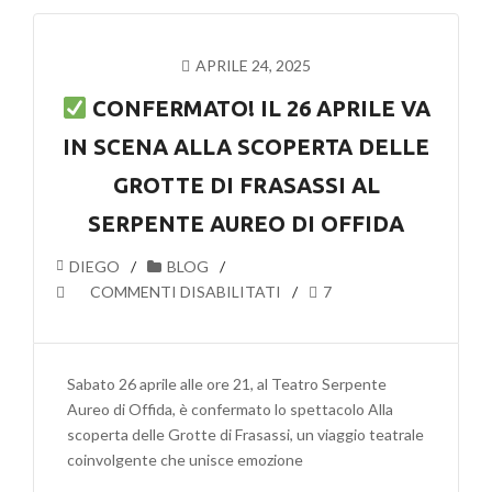
PRIMA
DISCESA
NEL
APRILE 24, 2025
CUORE
DELLA
CONFERMATO! IL 26 APRILE VA
TERRA!
IN SCENA ALLA SCOPERTA DELLE
GROTTE DI FRASASSI AL
SERPENTE AUREO DI OFFIDA
DIEGO
BLOG
SU
COMMENTI DISABILITATI
7
CONFERMATO!
IL
Sabato 26 aprile alle ore 21, al Teatro Serpente
26
Aureo di Offida, è confermato lo spettacolo Alla
APRILE
scoperta delle Grotte di Frasassi, un viaggio teatrale
VA
coinvolgente che unisce emozione
IN