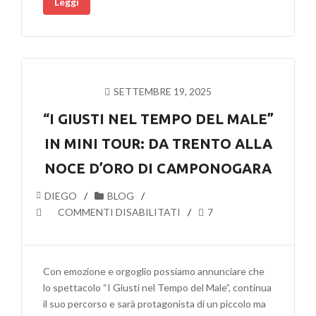
Leggi
CLAET
APS
VINCE
IL
PRIMO
PREMIO
SETTEMBRE 19, 2025
AL
“PARLA
“I GIUSTI NEL TEMPO DEL MALE”
CON
IN MINI TOUR: DA TRENTO ALLA
ME”
E
NOCE D’ORO DI CAMPONOGARA
VOLA
DIEGO
BLOG
IN
SU
COMMENTI DISABILITATI
7
SCENA
“I
A
GIUSTI
LA
NEL
SPEZIA
Con emozione e orgoglio possiamo annunciare che
TEMPO
lo spettacolo “I Giusti nel Tempo del Male”, continua
DEL
il suo percorso e sarà protagonista di un piccolo ma
MALE”