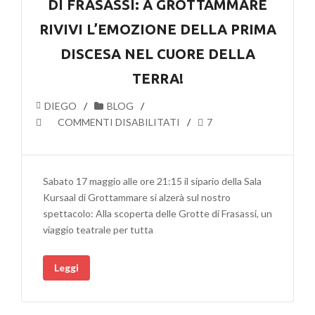
DI FRASASSI: A GROTTAMMARE
RIVIVI L’EMOZIONE DELLA PRIMA
DISCESA NEL CUORE DELLA
TERRA!
DIEGO
BLOG
SU
COMMENTI DISABILITATI
7
ALLA
SCOPERTA
DELLE
Sabato 17 maggio alle ore 21:15 il sipario della Sala
GROTTE
Kursaal di Grottammare si alzerà sul nostro
DI
spettacolo: Alla scoperta delle Grotte di Frasassi, un
FRASASSI:
viaggio teatrale per tutta
A
GROTTAMMARE
Leggi
RIVIVI
L’EMOZIONE
DELLA