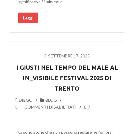
significativo **mini tour
IN
MINI
Leggi
TOUR:
DA
TRENTO
ALLA
NOCE
D’ORO
SETTEMBRE 17, 2025
DI
CAMPONOGARA
I GIUSTI NEL TEMPO DEL MALE AL
IN_VISIBILE FESTIVAL 2025 DI
TRENTO
DIEGO
BLOG
SU
COMMENTI DISABILITATI
7
I
GIUSTI
NEL
Ci sono storie che non possono restare nell’ombra.