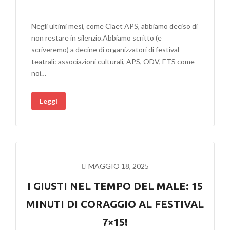
SILENZIO
DEGLI
Negli ultimi mesi, come Claet APS, abbiamo deciso di
IGNORANTI
non restare in silenzio.Abbiamo scritto (e
–
scriveremo) a decine di organizzatori di festival
QUANDO
teatrali: associazioni culturali, APS, ODV, ETS come
LA
noi…
CULTURA
DIMENTICA
Leggi
IL
TERZO
SETTORE
MAGGIO 18, 2025
I GIUSTI NEL TEMPO DEL MALE: 15
MINUTI DI CORAGGIO AL FESTIVAL
7×15!