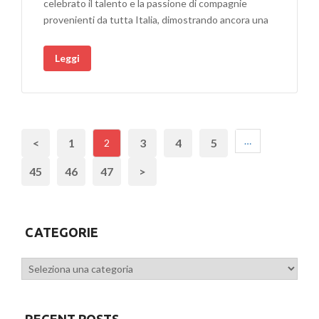
celebrato il talento e la passione di compagnie
DEL
provenienti da tutta Italia, dimostrando ancora una
FESTIVAL
TEATRALE
Leggi
2025
…
<
1
3
4
5
2
45
46
47
>
CATEGORIE
Categorie