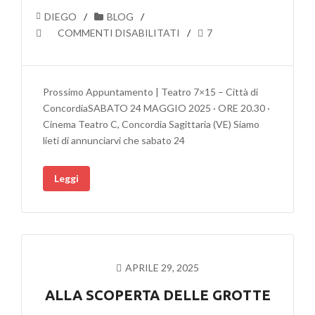
DIEGO
BLOG
SU
COMMENTI DISABILITATI
7
I
GIUSTI
NEL
Prossimo Appuntamento | Teatro 7×15 – Città di
TEMPO
ConcordiaSABATO 24 MAGGIO 2025 · ORE 20.30 ·
DEL
Cinema Teatro C, Concordia Sagittaria (VE) Siamo
MALE:
lieti di annunciarvi che sabato 24
15
MINUTI
Leggi
DI
CORAGGIO
AL
FESTIVAL
7×15!
APRILE 29, 2025
ALLA SCOPERTA DELLE GROTTE