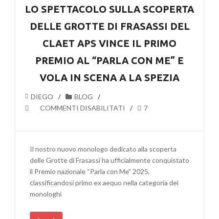
GROTTE
LO SPETTACOLO SULLA SCOPERTA
DI
DELLE GROTTE DI FRASASSI DEL
FRASASSI
CLAET APS VINCE IL PRIMO
PREMIO AL “PARLA CON ME” E
VOLA IN SCENA A LA SPEZIA
DIEGO
BLOG
SU
COMMENTI DISABILITATI
7
LO
SPETTACOLO
SULLA
Il nostro nuovo monologo dedicato alla scoperta
SCOPERTA
delle Grotte di Frasassi ha ufficialmente conquistato
DELLE
il Premio nazionale “Parla con Me” 2025,
GROTTE
classificandosi primo ex aequo nella categoria dei
DI
monologhi
FRASASSI
DEL