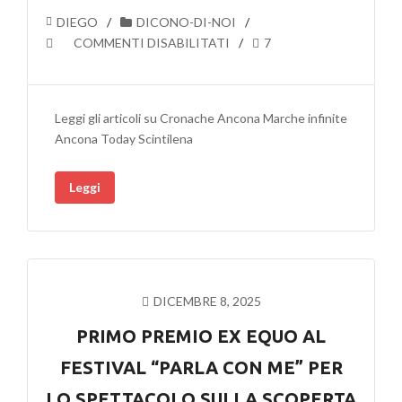
DIEGO
DICONO-DI-NOI
SU
COMMENTI DISABILITATI
7
RASSEGNA
STAMPA
PRIMO
Leggi gli articoli su Cronache Ancona Marche infinite
PREMIO
Ancona Today Scintilena
AL
PARLA
Leggi
CON
ME
DI
LA
SPEZIA
PER
DICEMBRE 8, 2025
LO
SPETTACOLO
PRIMO PREMIO EX EQUO AL
SULLA
FESTIVAL “PARLA CON ME” PER
SCOPERTA
DELLE
LO SPETTACOLO SULLA SCOPERTA