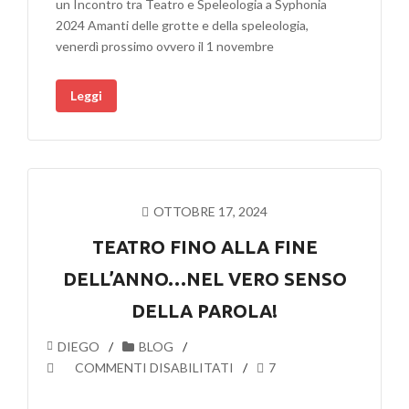
un Incontro tra Teatro e Speleologia a Syphonia
SPELEOLOGIA
2024 Amanti delle grotte e della speleologia,
A
venerdì prossimo ovvero il 1 novembre
SYPHONIA
2024
Leggi
DI
CASELLE
IN
PITTARI
(SA)
OTTOBRE 17, 2024
TEATRO FINO ALLA FINE
DELL’ANNO…NEL VERO SENSO
DELLA PAROLA!
DIEGO
BLOG
SU
COMMENTI DISABILITATI
7
TEATRO