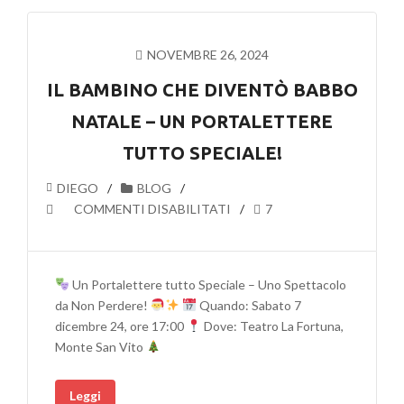
TUTTI
PIÙ
BUONI”
NOVEMBRE 26, 2024
CON
IL
IL BAMBINO CHE DIVENTÒ BABBO
BRILLANTE
NATALE – UN PORTALETTERE
PSICODRAMMA
XANAX!
TUTTO SPECIALE!
DIEGO
BLOG
SU
COMMENTI DISABILITATI
7
IL
BAMBINO
CHE
Un Portalettere tutto Speciale – Uno Spettacolo
DIVENTÒ
da Non Perdere!
Quando: Sabato 7
BABBO
dicembre 24, ore 17:00
Dove: Teatro La Fortuna,
NATALE
Monte San Vito
–
UN
Leggi
PORTALETTERE