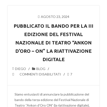
DI
PIACENZA
–
AGOSTO 23, 2024
12
OTTOBRE
PUBBLICATO IL BANDO PER LA III
EDIZIONE DEL FESTIVAL
NAZIONALE DI TEATRO “ANKON
D’ORO – ON” LA RIATTIVAZIONE
DIGITALE
DIEGO
BLOG
SU
COMMENTI DISABILITATI
7
PUBBLICATO
IL
BANDO
Siamo entusiasti di annunciare la pubblicazione del
PER
bando della terza edizione del Festival Nazionale di
LA
Teatro “Ankon d’Oro ON” (la riattivazione digitale),