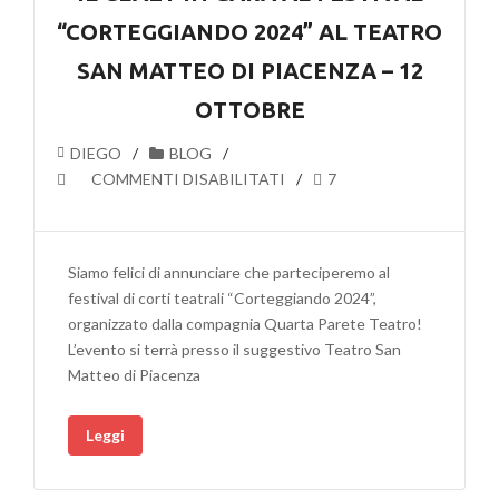
E
“CORTEGGIANDO 2024” AL TEATRO
SOSTIENI
LA
SAN MATTEO DI PIACENZA – 12
CULTURA
OTTOBRE
LOCALE!
DIEGO
BLOG
SU
COMMENTI DISABILITATI
7
IL
CLAET
IN
Siamo felici di annunciare che parteciperemo al
GARA
festival di corti teatrali “Corteggiando 2024”,
AL
organizzato dalla compagnia Quarta Parete Teatro!
FESTIVAL
L’evento si terrà presso il suggestivo Teatro San
“CORTEGGIANDO
Matteo di Piacenza
2024”
AL
Leggi
TEATRO
SAN
MATTEO