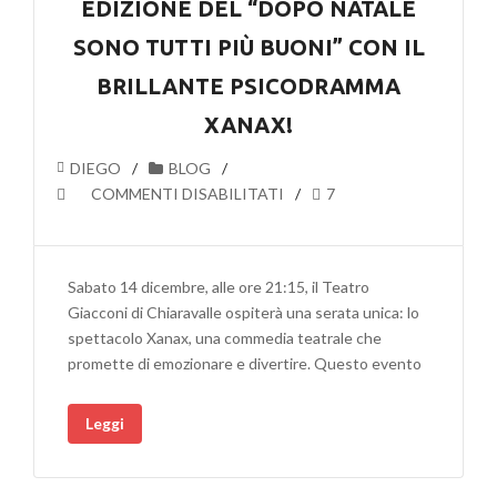
EDIZIONE DEL “DOPO NATALE
BUONI
SONO TUTTI PIÙ BUONI” CON IL
BRILLANTE PSICODRAMMA
XANAX!
DIEGO
BLOG
SU
COMMENTI DISABILITATI
7
UN
NATALE
SOLIDALE
Sabato 14 dicembre, alle ore 21:15, il Teatro
PER
Giacconi di Chiaravalle ospiterà una serata unica: lo
LA
spettacolo Xanax, una commedia teatrale che
VI
promette di emozionare e divertire. Questo evento
EDIZIONE
DEL
Leggi
“DOPO
NATALE
SONO