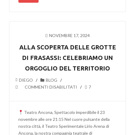
TUTTO
SPECIALE!
NOVEMBRE 17, 2024
ALLA SCOPERTA DELLE GROTTE
DI FRASASSI: CELEBRIAMO UN
ORGOGLIO DEL TERRITORIO
DIEGO
BLOG
SU
COMMENTI DISABILITATI
7
ALLA
SCOPERTA
DELLE
Teatro Ancona, Spettacolo imperdibile il 23
GROTTE
novembre alle ore 21:15 Nel cuore pulsante della
DI
nostra città, il Teatro Sperimentale Lirio Arena di
FRASASSI:
Ancona, la nostra compagnia teatrale di