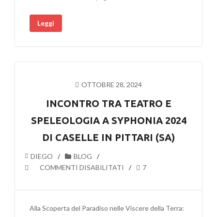
CELEBRIAMO
UN
Leggi
ORGOGLIO
DEL
TERRITORIO
OTTOBRE 28, 2024
INCONTRO TRA TEATRO E
SPELEOLOGIA A SYPHONIA 2024
DI CASELLE IN PITTARI (SA)
DIEGO
BLOG
SU
COMMENTI DISABILITATI
7
INCONTRO
TRA
TEATRO
Alla Scoperta del Paradiso nelle Viscere della Terra:
E