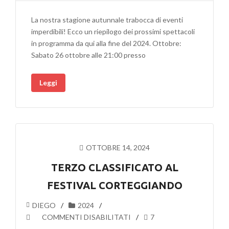
FINO
ALLA
La nostra stagione autunnale trabocca di eventi
FINE
imperdibili! Ecco un riepilogo dei prossimi spettacoli
DELL’ANNO…
in programma da qui alla fine del 2024. Ottobre:
NEL
Sabato 26 ottobre alle 21:00 presso
VERO
SENSO
Leggi
DELLA
PAROLA!
OTTOBRE 14, 2024
TERZO CLASSIFICATO AL
FESTIVAL CORTEGGIANDO
DIEGO
2024
SU
COMMENTI DISABILITATI
7
TERZO