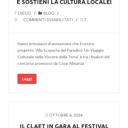
E SOSTIENI LA CULTURA LOCALE!
DIEGO
BLOG
SU
COMMENTI DISABILITATI
7
PIÙ
VICINI
A
Siamo entusiasti di annunciare che il nostro
NOI,
progetto “Alla Scoperta del Paradiso: Un Viaggio
OVVERO
Culturale nelle Viscere della Terra” è tra i finalisti del
VOTA
concorso promosso da Coop Alleanza
IL
NOSTRO
Leggi
PROGETTO
IN
COOP
ALLEANZA
SU
ANCONA
OTTOBRE 6, 2024
E
ONLINE
IL CLAET IN GARA AL FESTIVAL