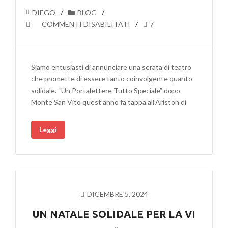
DIEGO
BLOG
SU
COMMENTI DISABILITATI
7
UN
PORTALETTERE
TUTTO
Siamo entusiasti di annunciare una serata di teatro
SPECIALE:
che promette di essere tanto coinvolgente quanto
UNO
solidale. “Un Portalettere Tutto Speciale” dopo
SPETTACOLO
Monte San Vito quest’anno fa tappa all’Ariston di
NATALIZIO
PER
Leggi
LA
VI
EDIZIONE
DEL
DOPO
NATALE
DICEMBRE 5, 2024
SONO
TUTTI
UN NATALE SOLIDALE PER LA VI
PIÙ