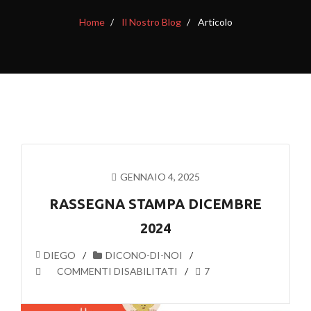
Home
Il Nostro Blog
Articolo
GENNAIO 4, 2025
RASSEGNA STAMPA DICEMBRE
2024
DIEGO
DICONO-DI-NOI
SU
COMMENTI DISABILITATI
7
RASSEGNA
STAMPA