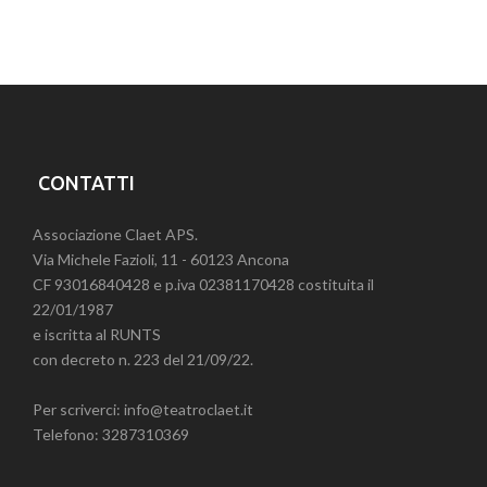
CONTATTI
Associazione Claet APS.
Via Michele Fazioli, 11 - 60123 Ancona
CF 93016840428 e p.iva 02381170428 costituita il
22/01/1987
e iscritta al RUNTS
con decreto n. 223 del 21/09/22.
Per scriverci: info@teatroclaet.it
Telefono: 3287310369