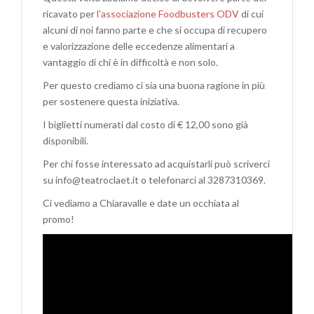
ricavato per
l’associazione Foodbusters ODV
di cui
alcuni di noi fanno parte e che si occupa di recupero
e valorizzazione delle eccedenze alimentari a
vantaggio di chi è in difficoltà e non solo.
Per questo crediamo ci sia una buona ragione in più
per sostenere questa iniziativa.
I biglietti numerati dal costo di € 12,00 sono già
disponibili.
Per chi fosse interessato ad acquistarli può scriverci
su info@teatroclaet.it o telefonarci al 3287310369.
Ci vediamo a Chiaravalle e date un occhiata al
promo!