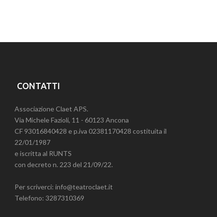
CONTATTI
Associazione Claet APS.
Via Michele Fazioli, 11 - 60123 Ancona
CF 93016840428 e p.iva 02381170428 costituita il
22/01/1987
e iscritta al RUNTS
con decreto n. 223 del 21/09/22.
Per scriverci: info@teatroclaet.it
Telefono: 3287310369