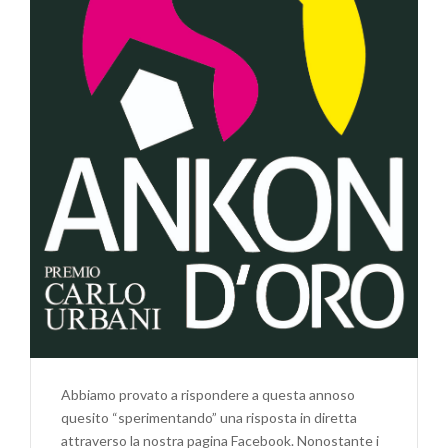
Abbiamo provato a rispondere a questa annoso
quesito “sperimentando” una risposta in diretta
attraverso la nostra pagina Facebook. Nonostante i