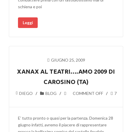
schiena e poi
Leggi
GIUGNO 25, 2009
XANAX AL TEATRI….AMO 2009 DI
CAROSINO (TA)
DIEGO
BLOG
COMMENT OFF
7
E’ tutto pronto o quasi per la partenza. Domenica 28
giugno infatti, avremo il piacere di rappresentare
presso la bellissima cornice del castello feudale