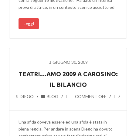
con la seguente motivazione: “Ha dato un’intensa
prova di attrice, in un contesto scenico asciutto ed
Leggi
GIUGNO 30, 2009
TEATRI…AMO 2009 A CAROSINO:
IL BILANCIO
DIEGO
BLOG
COMMENT OFF
7
Una sfida doveva essere ed una sfida è stata in
piena regola. Per andare in scena Diego ha dovuto
combattere prima con un fastidiosissimo mal di