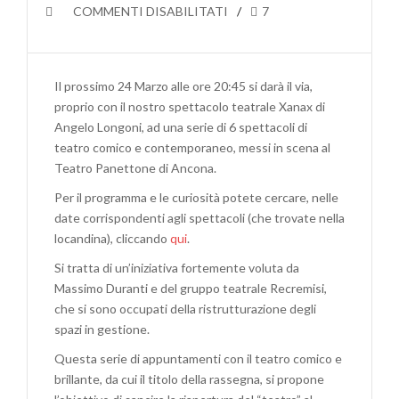
SU
COMMENTI DISABILITATI
7
CHI
BEN
COMINCIA
Il prossimo 24 Marzo alle ore 20:45 si darà il via,
È
proprio con il nostro spettacolo teatrale Xanax di
A
Angelo Longoni, ad una serie di 6 spettacoli di
METÀ
teatro comico e contemporaneo, messi in scena al
DELL’OPERA:
Teatro Panettone di Ancona.
LA
RASSEGNA
Per il programma e le curiosità potete cercare, nelle
CO
date corrispondenti agli spettacoli (che trovate nella
&
locandina), cliccando
qui
.
CO
Si tratta di un’iniziativa fortemente voluta da
AL
Massimo Duranti e del gruppo teatrale Recremisi,
TEATRO
che si sono occupati della ristrutturazione degli
PANETTONE
spazi in gestione.
DI
Questa serie di appuntamenti con il teatro comico e
ANCONA
brillante, da cui il titolo della rassegna, si propone