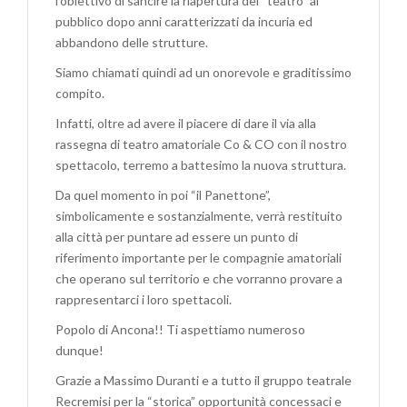
l’obiettivo di sancire la riapertura del “teatro” al
pubblico dopo anni caratterizzati da incuria ed
abbandono delle strutture.
Siamo chiamati quindi ad un onorevole e graditissimo
compito.
Infatti, oltre ad avere il piacere di dare il via alla
rassegna di teatro amatoriale Co & CO con il nostro
spettacolo, terremo a battesimo la nuova struttura.
Da quel momento in poi “il Panettone”,
simbolicamente e sostanzialmente, verrà restituito
alla città per puntare ad essere un punto di
riferimento importante per le compagnie amatoriali
che operano sul territorio e che vorranno provare a
rappresentarci i loro spettacoli.
Popolo di Ancona!! Ti aspettiamo numeroso
dunque!
Grazie a Massimo Duranti e a tutto il gruppo teatrale
Recremisi per la “storica” opportunità concessaci e