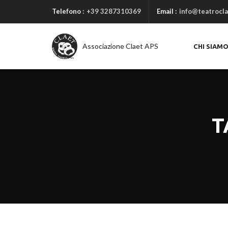
Telefono :
+39 3287310369
Email :
info@teatrocla
Associazione Claet APS
CHI SIAM
T