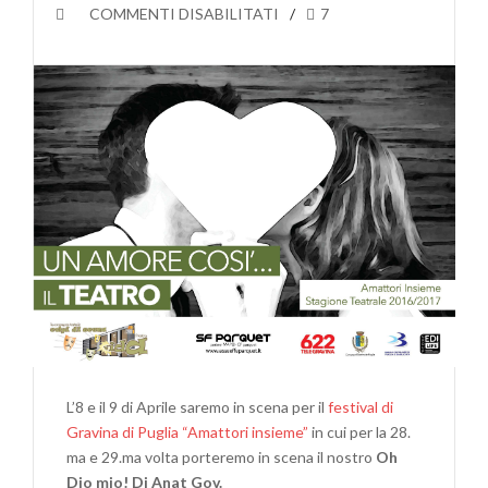
SU
COMMENTI DISABILITATI
7
ALL’AMATTORI
INSIEME
DI
GRAVINA
DI
PUGLIA
E
NON
SOLO.
UN
FINE
SETTIMANA
CHE
NON
DIMENTICHEREMO.
L’8 e il 9 di Aprile saremo in scena per il
festival di
Gravina di Puglia “Amattori insieme”
in cui per la 28.
ma e 29.ma volta porteremo in scena il nostro
Oh
Dio mio! Di Anat Gov.