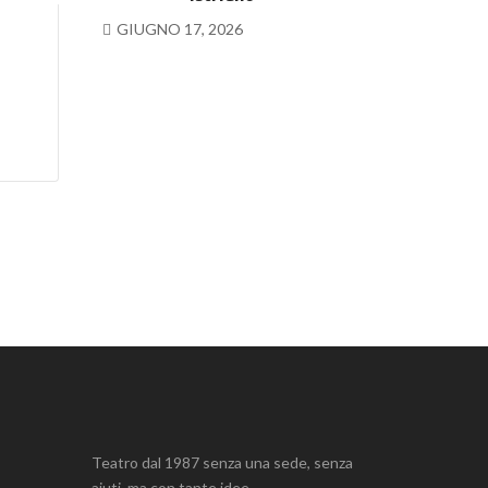
GIUGNO 17, 2026
Teatro dal 1987 senza una sede, senza
aiuti, ma con tante idee.