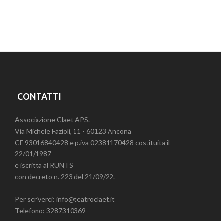
CONTATTI
Associazione Claet APS.
Via Michele Fazioli, 11 - 60123 Ancona
CF 93016840428 e p.iva 02381170428 costituita il
22/01/1987
e iscritta al RUNTS
con decreto n. 223 del 21/09/22.
Per scriverci: info@teatroclaet.it
Telefono: 3287310369