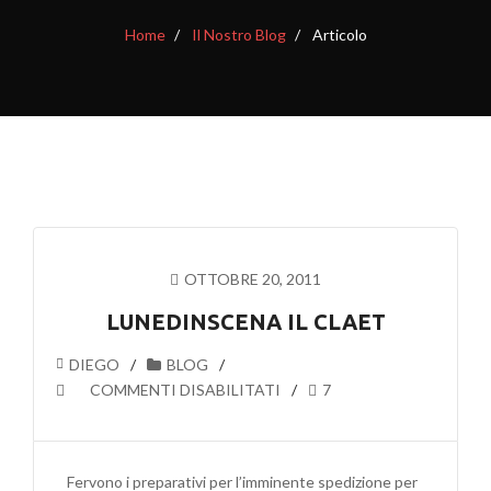
Home
Il Nostro Blog
Articolo
OTTOBRE 20, 2011
LUNEDINSCENA IL CLAET
DIEGO
BLOG
SU
COMMENTI DISABILITATI
7
LUNEDINSCENA
IL
CLAET
Fervono i preparativi per l’imminente spedizione per