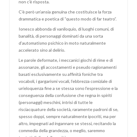
non c’è risposta.
C’è però un’ansia genuina che costituisce la forza
drammatica e poetica di “questo modo di far teatro”.
Ionesco abbonda di vaniloquio, di luoghi comuni, di
banalità, di personaggi dominati da una sorta
d’automatismo psichico in moto naturalmente
accelerato sino al delirio.
Le parole deformate, i meccanici giochi di rime e di
assonanze, gli accostamenti e pseudo ragionamenti
basati esclusivamente su affinità foniche tra
vocaboli, i gargarismi vocali, l’ebbrezza comiziale di
un’eloquenza fine a se stessa sono l’espressione e la
conseguenza della confusione che regna in spiriti
(personaggi) meschini, intrisi di tutte le
risciacquature della società, raramente padroni di se,
spesso doppi, sempre naturalmente ipocriti, ma per
altro, impegnati ad ingannare se stessi, recitando la
commedia della grandezza, o meglio, saremmo