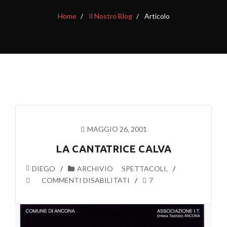
Home
Il Nostro Blog
Articolo
MAGGIO 26, 2001
LA CANTATRICE CALVA
DIEGO
ARCHIVIO
SPETTACOLI
,
SU
COMMENTI DISABILITATI
7
LA
CANTATRICE
CALVA