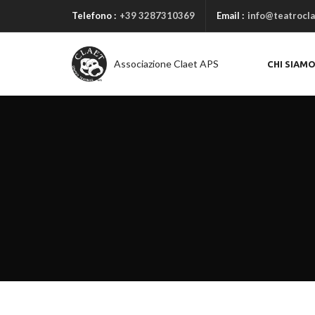
Telefono :
+39 3287310369
Email :
info@teatrocla
Associazione Claet APS
CHI SIAM