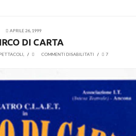
APRILE 26, 1999
CIRCO DI CARTA
PETTACOLI
,
SU
COMMENTI DISABILITATI
7
IL
CIRCO
DI
CARTA