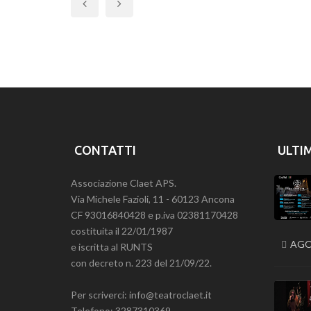
Previous
CONTATTI
ULTI
Associazione Claet APS.
Via Michele Fazioli, 11 - 60123 Ancona
CF 93016840428 e p.iva 02381170428
costituita il 22/01/1987
AGO
e iscritta al RUNTS
con decreto n. 223 del 21/09/22.
Per scriverci: info@teatroclaet.it
Telefono: 3287310369