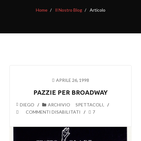
Home
Il Nostro Blog
Articolo
APRILE 26, 1998
PAZZIE PER BROADWAY
DIEGO
ARCHIVIO
SPETTACOLI
,
SU
COMMENTI DISABILITATI
7
PAZZIE
PER
BROADWAY