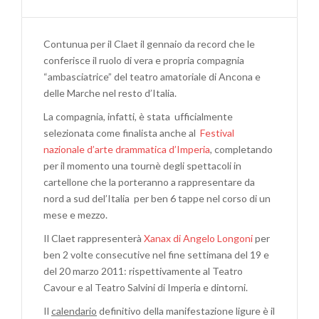
IL
CLAET
TRA
Contunua per il Claet il gennaio da record che le
I
conferisce il ruolo di vera e propria compagnia
7
“ambasciatrice” del teatro amatoriale di Ancona e
FINALISTI
delle Marche nel resto d’Italia.
DEL
FESTIVAL
La compagnia, infatti, è stata ufficialmente
NAZIONALE
selezionata come finalista anche al
Festival
D’ARTE
nazionale d’arte drammatica d’Imperia
, completando
DRAMMATICA
per il momento una tournè degli spettacoli in
DI
cartellone che la porteranno a rappresentare da
IMPERIA
nord a sud del’Italia per ben 6 tappe nel corso di un
mese e mezzo.
Il Claet rappresenterà
Xanax di Angelo Longoni
per
ben 2 volte consecutive nel fine settimana del 19 e
del 20 marzo 2011: rispettivamente al Teatro
Cavour e al Teatro Salvini di Imperia e dintorni.
Il
calendario
definitivo della manifestazione ligure è il