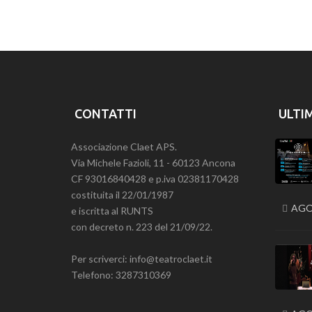
CONTATTI
ULTI
Associazione Claet APS.
Via Michele Fazioli, 11 - 60123 Ancona
CF 93016840428 e p.iva 02381170428
costituita il 22/01/1987
AGO
e iscritta al RUNTS
con decreto n. 223 del 21/09/22.
Per scriverci: info@teatroclaet.it
Telefono: 3287310369