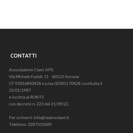
CONTATTI
Associazione Claet APS.
Via Michele Fazioli, 11 - 60123 Ancona
CF 93016840428 e p.iva 02381170428 costituita il
22/01/1987
e iscritta al RUNTS
con decreto n. 223 del 21/09/22.
Per scriverci: info@teatroclaet.it
Telefono: 3287310369