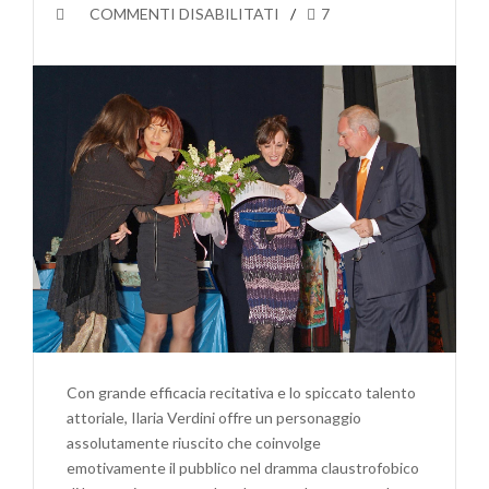
SU
COMMENTI DISABILITATI
7
PREMIO
MIGLIORE
ATTRICE
PROTAGONISTA
AL
XIII
FESTIVAL
INTERNAZIONALE
CITTÀ
DI
VITERBO
(XANAX)
Con grande efficacia recitativa e lo spiccato talento
attoriale, Ilaria Verdini offre un personaggio
assolutamente riuscito che coinvolge
emotivamente il pubblico nel dramma claustrofobico