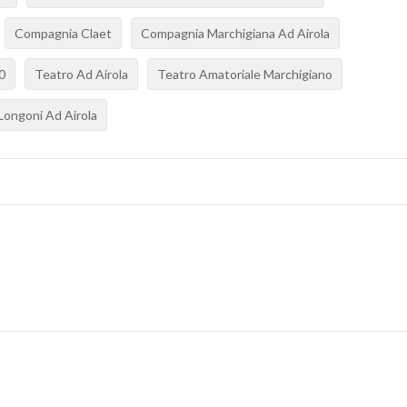
Compagnia Claet
Compagnia Marchigiana Ad Airola
0
Teatro Ad Airola
Teatro Amatoriale Marchigiano
Longoni Ad Airola