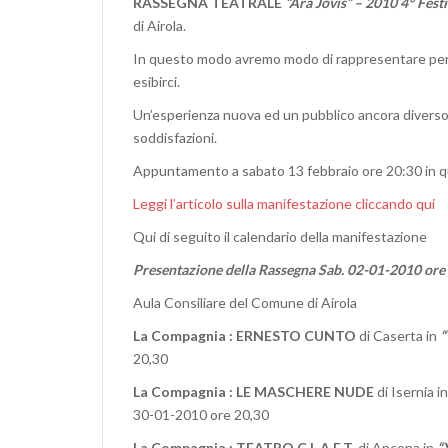
RASSEGNA TEATRALE
“Ara Jovis” – 2010
4° Fest
di Airola.
In questo modo avremo modo di rappresentare per l
esibirci.
Un’esperienza nuova ed un pubblico ancora diverso
soddisfazioni.
Appuntamento a sabato 13 febbraio ore 20:30 in que
Leggi l’articolo sulla manifestazione cliccando qui
Qui di seguito il calendario della manifestazione
Presentazione della Rassegna Sab. 02-01-2010 ore
Aula Consiliare del Comune di Airola
La Compagnia
: ERNESTO CUNTO
di Caserta in
“
20,30
La Compagnia
: LE MASCHERE NUDE
di Isernia i
30-01-2010 ore 20,30
La Compagnia
: TEATRO C.L.A.E.T.
di
Ancona in
“