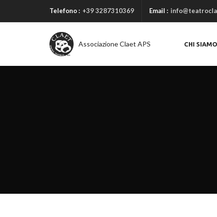
Telefono :
+39 3287310369
Email :
info@teatrocla
Associazione Claet APS
CHI SIAM