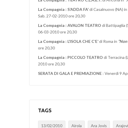
La Compagnia
: S’ADDA FA’
di Casalnuovo (NA) in
Sab. 27-02-2010 ore 20,30
La Compagnia
: AVALON TEATRO
di Battipaglia 
06-03-2010 ore 20,30
La Compagnia
: L’ISOLA CHE C’E’
di Roma in
“Non 
ore 20,30
La Compagnia
: PICCOLO TEATRO
di Terracina (
2010 ore 20,30
SERATA DI GALA E PREMIAZIONE
: Venerdì 9 Ap
TAGS
13/02/2010
Airola
Ara Jovis
Arajov