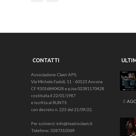
Previous
CONTATTI
ULTI
Associazione Claet APS.
Via Michele Fazioli, 11 - 60123 Ancona
CF 93016840428 e p.iva 02381170428
costituita il 22/01/1987
AGO
e iscritta al RUNTS
con decreto n. 223 del 21/09/22.
Per scriverci: info@teatroclaet.it
Telefono: 3287310369