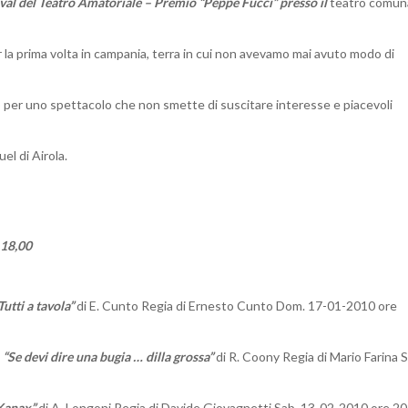
ival del Teatro Amatoriale
– Premio “Peppe Fucci” presso il
teatro comun
AIROLA
(BN)
a prima volta in campania, terra in cui non avevamo mai avuto modo di
 per uno spettacolo che non smette di suscitare interesse e piacevoli
l di Airola.
 18,00
Tutti a tavola”
di E. Cunto Regia di Ernesto Cunto Dom. 17-01-2010 ore
n
“Se devi dire una bugia … dilla grossa”
di R. Coony Regia di Mario Farina S
Xanax”
di A. Longoni Regia di Davide Giovagnetti Sab. 13-02-2010 ore 20