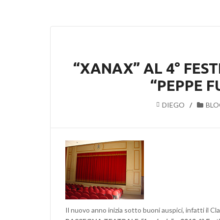
“XANAX” AL 4° FES
“PEPPE FU
DIEGO
BLO
Il nuovo anno inizia sotto buoni auspici, infatti il C