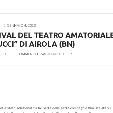
GENNAIO 4, 2010
TIVAL DEL TEATRO AMATORIAL
CCI” DI AIROLA (BN)
G
SU
COMMENTI DISABILITATI
7
“XANAX”
AL
4°
FESTIVAL
DEL
TEATRO
AMATORIALE
“PEPPE
FUCCI”
laet è stato selezionato a far parte delle sette compagnie finaliste alla
VI
DI