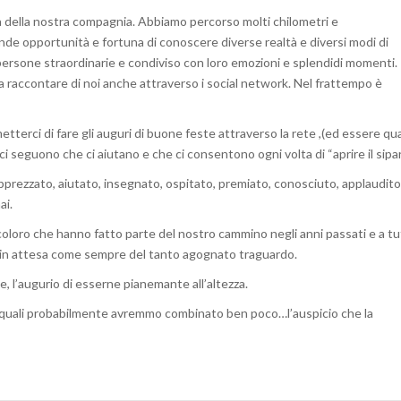
tà della nostra compagnia. Abbiamo percorso molti chilometri e
nde opportunità e fortuna di conoscere diverse realtà e diversi modi di
ersone straordinarie e condiviso con loro emozioni e splendidi momenti.
a raccontare di noi anche attraverso i social network. Nel frattempo è
etterci di fare gli auguri di buone feste attraverso la rete ,(ed essere qu
ci seguono che ci aiutano e che ci consentono ogni volta di “aprire il sipar
apprezzato, aiutato, insegnato, ospitato, premiato, conosciuto, applaudito
ai.
 coloro che hanno fatto parte del nostro cammino negli anni passati e a tu
in attesa come sempre del tanto agognato traguardo.
, l’augurio di esserne pianemante all’altezza.
lle quali probabilmente avremmo combinato ben poco…l’auspicio che la