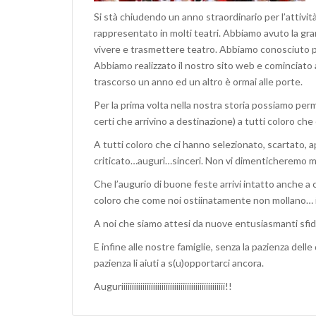
Si stà chiudendo un anno straordinario per l’attivi
rappresentato in molti teatri. Abbiamo avuto la gra
vivere e trasmettere teatro. Abbiamo conosciuto p
Abbiamo realizzato il nostro sito web e cominciato 
trascorso un anno ed un altro è ormai alle porte.
Per la prima volta nella nostra storia possiamo perm
certi che arrivino a destinazione) a tutti coloro che 
A tutti coloro che ci hanno selezionato, scartato, 
criticato…auguri…sinceri. Non vi dimenticheremo m
Che l’augurio di buone feste arrivi intatto anche a
coloro che come noi ostiinatamente non mollano… 
A noi che siamo attesi da nuove entusiasmanti sfide
E infine alle nostre famiglie, senza la pazienza de
pazienza li aiuti a s(u)opportarci ancora.
Auguriiiiiiiiiiiiiiiiiiiiiiiiiiiiiiiiiiiiiiiiiiiiiiiii!!