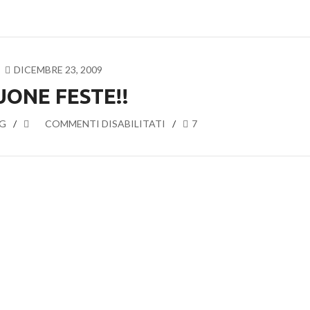
DICEMBRE 23, 2009
UONE FESTE!!
G
SU
COMMENTI DISABILITATI
7
BUONE
FESTE!!