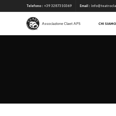
Telefono :
+39 3287310369
Email :
info@teatrocla
Associazione Claet APS
CHI SIAM