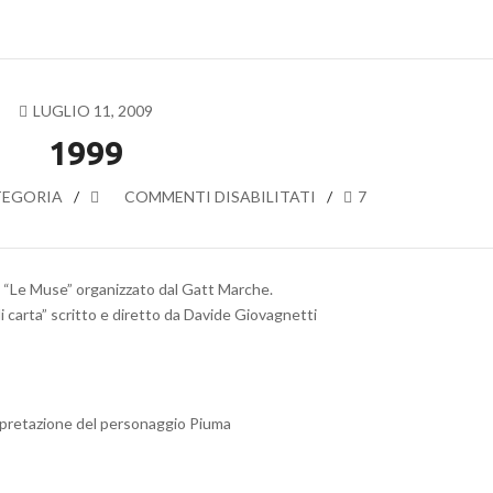
LUGLIO 11, 2009
1999
TEGORIA
SU
COMMENTI DISABILITATI
7
1999
al “Le Muse” organizzato dal Gatt Marche.
i carta” scritto e diretto da Davide Giovagnetti
nterpretazione del personaggio Piuma