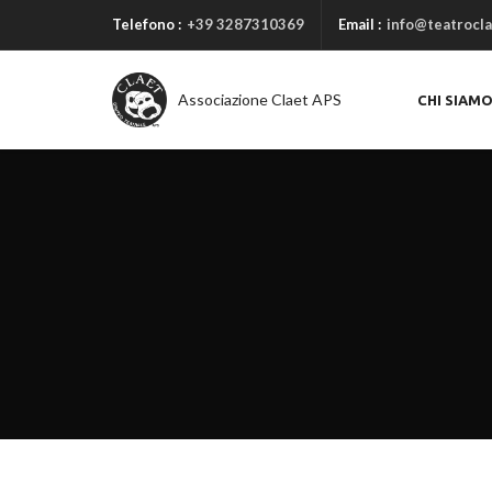
Telefono :
+39 3287310369
Email :
info@teatrocla
Associazione Claet APS
CHI SIAM