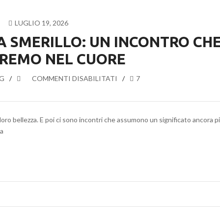
A
PORDENONE
LUGLIO 19, 2026
 A SMERILLO: UN INCONTRO CH
REMO NEL CUORE
G
SU
COMMENTI DISABILITATI
7
SIMONE
CRISTICCHI
A
oro bellezza. E poi ci sono incontri che assumono un significato ancora p
SMERILLO:
la
UN
INCONTRO
CHE
PORTEREMO
NEL
CUORE