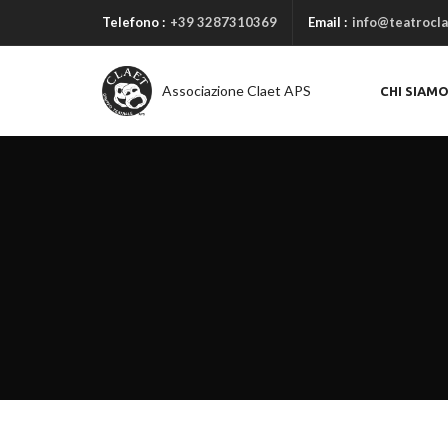
Telefono :
+39 3287310369
Email :
info@teatrocla
Associazione Claet APS
CHI SIAM