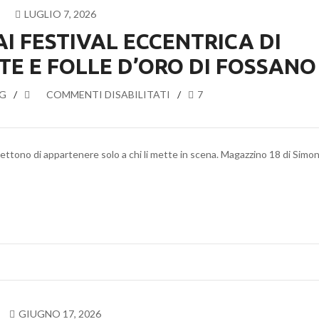
LUGLIO 7, 2026
I FESTIVAL ECCENTRICA DI
E E FOLLE D’ORO DI FOSSANO
G
SU
COMMENTI DISABILITATI
7
MAGAZZINO
18
AI
smettono di appartenere solo a chi li mette in scena. Magazzino 18 di Simo
FESTIVAL
ECCENTRICA
DI
CASTELLANA
GROTTE
E
FOLLE
D’ORO
DI
FOSSANO
GIUGNO 17, 2026