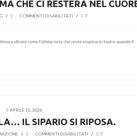
IMA CHE CI RESTERÀ NEL CUOR
G
SU
COMMENTI DISABILITATI
7
MAGAZZINO
18
DI
ontinua a vibrare come l’ultima nota che resta sospesa in teatro quando il
SIMONE
CRISTICCHI:
IL
NOSTRO
GRAZIE
PER
UNA
PRIMA
CHE
CI
APRILE 15, 2026
RESTERÀ
LA… IL SIPARIO SI RIPOSA.
NEL
CUORE
MAZIONE
SU
COMMENTI DISABILITATI
7