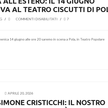
ALL’ESTERO: IL 14 GIUGNO
VA AL TEATRO CISCUTTI DI PO
G
SU
COMMENTI DISABILITATI
7
CLAET
DEBUTTA
ALL’ESTERO:
menica 14 giugno alle ore 20 saremo in scena a Pola, in Teatro Popolare
IL
14
GIUGNO
“MAGAZZINO
18”
ARRIVA
AL
TEATRO
CISCUTTI
DI
APRILE 20, 2026
POLA
IMONE CRISTICCHI: IL NOSTRO