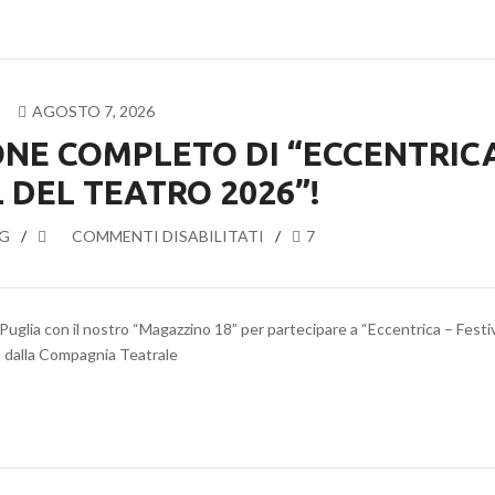
AGOSTO 7, 2026
ONE COMPLETO DI “ECCENTRICA
 DEL TEATRO 2026”!
G
SU
COMMENTI DISABILITATI
7
SVELATO
IL
CARTELLONE
uglia con il nostro “Magazzino 18” per partecipare a “Eccentrica – Festi
COMPLETO
a dalla Compagnia Teatrale
DI
“ECCENTRICA
–
FESTIVAL
DEL
TEATRO