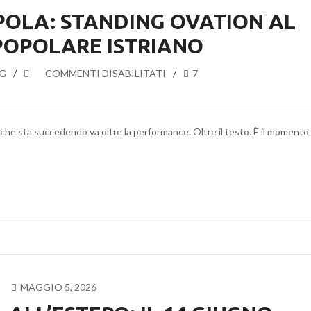
POLA: STANDING OVATION AL
POPOLARE ISTRIANO
G
SU
COMMENTI DISABILITATI
7
MAGAZZINO
18
A
 che sta succedendo va oltre la performance. Oltre il testo. È il momento 
POLA:
STANDING
OVATION
AL
TEATRO
POPOLARE
ISTRIANO
MAGGIO 5, 2026