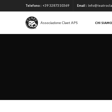
Telefono :
+39 3287310369
Email :
info@teatrocla
Associazione Claet APS
CHI SIAM