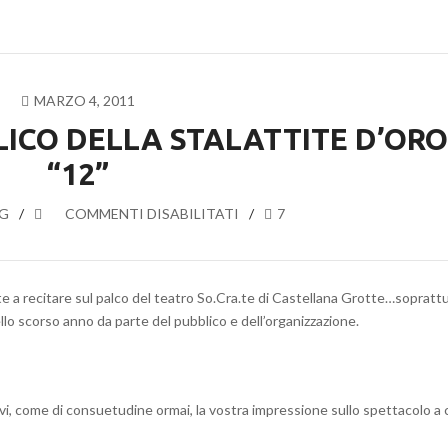
MARZO 4, 2011
ICO DELLA STALATTITE D’ORO
“12”
G
SU
COMMENTI DISABILITATI
7
COMMENTI
DEL
PUBBLICO
 recitare sul palco del teatro So.Cra.te di Castellana Grotte…sopratt
DELLA
llo scorso anno da parte del pubblico e dell’organizzazione.
STALATTITE
D’ORO
A
“12”
i, come di consuetudine ormai, la vostra impressione sullo spettacolo a 