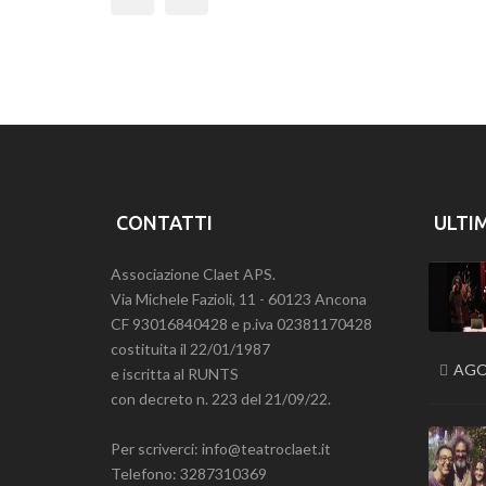
Previous
CONTATTI
ULTI
Associazione Claet APS.
Via Michele Fazioli, 11 - 60123 Ancona
CF 93016840428 e p.iva 02381170428
costituita il 22/01/1987
AGO
e iscritta al RUNTS
con decreto n. 223 del 21/09/22.
Per scriverci: info@teatroclaet.it
Telefono: 3287310369