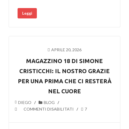
18”
Leggi
ARRIVA
AL
TEATRO
CISCUTTI
DI
POLA
APRILE 20, 2026
MAGAZZINO 18 DI SIMONE
CRISTICCHI: IL NOSTRO GRAZIE
PER UNA PRIMA CHE CI RESTERÀ
NEL CUORE
DIEGO
BLOG
SU
COMMENTI DISABILITATI
7
MAGAZZINO
18
DI