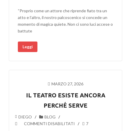
SALA…
“Proprio come un attore che riprende fiato tra un
IL
atto e l’altro, il nostro palcoscenico si concede un
SIPARIO
momento di magica quiete. Non ci sono luci accese o
SI
battute
RIPOSA.
Leggi
MARZO 27, 2026
IL TEATRO ESISTE ANCORA
PERCHÉ SERVE
DIEGO
BLOG
SU
COMMENTI DISABILITATI
7
IL