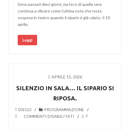
Sono passati dieci giorni, ma l’eco di quella sera
SIMONE
continua a vibrare come l’ultima nota che resta
CRISTICCHI:
sospesa in teatro quando il sipario è già calato. Il 10
IL
aprile,
NOSTRO
GRAZIE
Leggi
PER
UNA
PRIMA
CHE
CI
RESTERÀ
APRILE 15, 2026
NEL
CUORE
SILENZIO IN SALA… IL SIPARIO SI
RIPOSA.
DIEGO
PROGRAMMAZIONE
SU
COMMENTI DISABILITATI
7
SILENZIO
IN