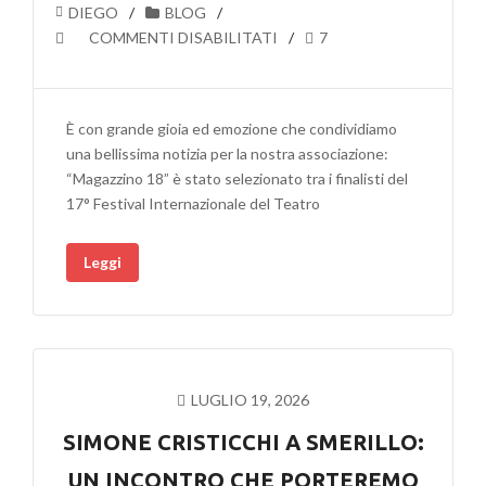
DIEGO
BLOG
SU
COMMENTI DISABILITATI
7
MAGAZZINO
18
IN
È con grande gioia ed emozione che condividiamo
FINALE
una bellissima notizia per la nostra associazione:
AL
“Magazzino 18” è stato selezionato tra i finalisti del
17°
17° Festival Internazionale del Teatro
FESTIVAL
MASCHERINI:
Leggi
IL
TEATRO
CLAET
A
PORDENONE
LUGLIO 19, 2026
SIMONE CRISTICCHI A SMERILLO:
UN INCONTRO CHE PORTEREMO