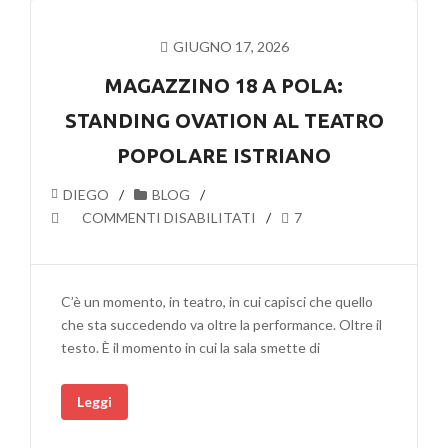
DI
FOSSANO
GIUGNO 17, 2026
MAGAZZINO 18 A POLA:
STANDING OVATION AL TEATRO
POPOLARE ISTRIANO
DIEGO
BLOG
SU
COMMENTI DISABILITATI
7
MAGAZZINO
18
A
C’è un momento, in teatro, in cui capisci che quello
POLA:
che sta succedendo va oltre la performance. Oltre il
STANDING
testo. È il momento in cui la sala smette di
OVATION
AL
Leggi
TEATRO
POPOLARE
ISTRIANO