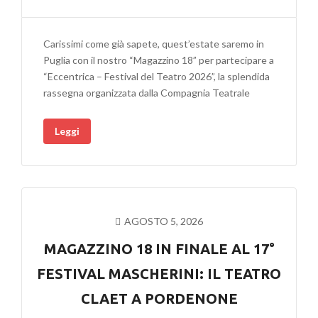
SVELATO
IL
CARTELLONE
Carissimi come già sapete, quest’estate saremo in
COMPLETO
Puglia con il nostro “Magazzino 18” per partecipare a
DI
“Eccentrica – Festival del Teatro 2026”, la splendida
“ECCENTRICA
rassegna organizzata dalla Compagnia Teatrale
–
FESTIVAL
Leggi
DEL
TEATRO
2026”!
AGOSTO 5, 2026
MAGAZZINO 18 IN FINALE AL 17°
FESTIVAL MASCHERINI: IL TEATRO
CLAET A PORDENONE