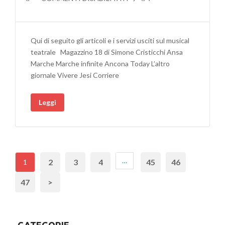
RASSEGNA
STAMPA
SPETTACOLO
Qui di seguito gli articoli e i servizi usciti sul musical
MAGAZZINO
teatrale Magazzino 18 di Simone Cristicchi Ansa
18
Marche Marche infinite Ancona Today L’altro
giornale Vivere Jesi Corriere
Leggi
…
2
3
4
45
46
1
47
>