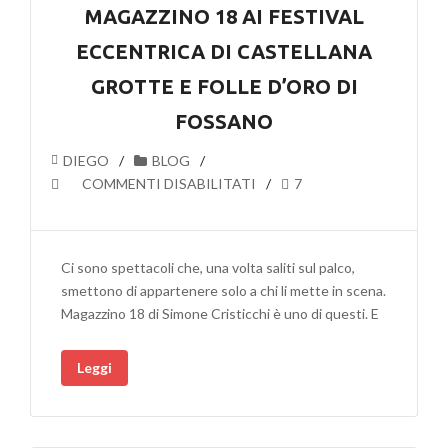
MAGAZZINO 18 AI FESTIVAL
ECCENTRICA DI CASTELLANA
GROTTE E FOLLE D’ORO DI
FOSSANO
DIEGO
BLOG
SU
COMMENTI DISABILITATI
7
MAGAZZINO
18
AI
Ci sono spettacoli che, una volta saliti sul palco,
FESTIVAL
smettono di appartenere solo a chi li mette in scena.
ECCENTRICA
Magazzino 18 di Simone Cristicchi è uno di questi. E
DI
CASTELLANA
Leggi
GROTTE
E
FOLLE
D’ORO