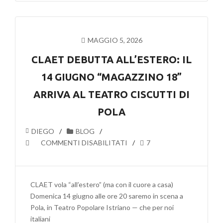
MAGGIO 5, 2026
CLAET DEBUTTA ALL’ESTERO: IL
14 GIUGNO “MAGAZZINO 18”
ARRIVA AL TEATRO CISCUTTI DI
POLA
DIEGO
BLOG
SU
COMMENTI DISABILITATI
7
CLAET
DEBUTTA
ALL’ESTERO:
CLAET vola “all’estero” (ma con il cuore a casa)
IL
Domenica 14 giugno alle ore 20 saremo in scena a
14
Pola, in Teatro Popolare Istriano — che per noi
GIUGNO
italiani
“MAGAZZINO