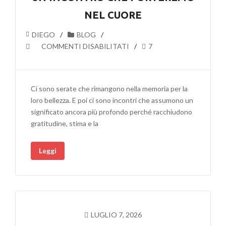
NEL CUORE
DIEGO
BLOG
SU
COMMENTI DISABILITATI
7
SIMONE
CRISTICCHI
A
Ci sono serate che rimangono nella memoria per la
SMERILLO:
loro bellezza. E poi ci sono incontri che assumono un
UN
significato ancora più profondo perché racchiudono
INCONTRO
gratitudine, stima e la
CHE
PORTEREMO
Leggi
NEL
CUORE
LUGLIO 7, 2026