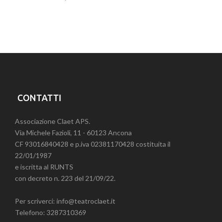
CONTATTI
Associazione Claet APS.
Via Michele Fazioli, 11 - 60123 Ancona
CF 93016840428 e p.iva 02381170428 costituita il
22/01/1987
e iscritta al RUNTS
con decreto n. 223 del 21/09/22.
Per scriverci: info@teatroclaet.it
Telefono: 3287310369