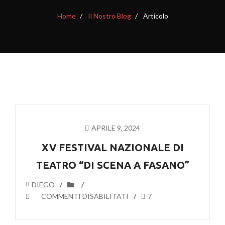
Home
Il Nostro Blog
Articolo
APRILE 9, 2024
XV FESTIVAL NAZIONALE DI
TEATRO “DI SCENA A FASANO”
DIEGO
SU
COMMENTI DISABILITATI
7
XV
FESTIVAL