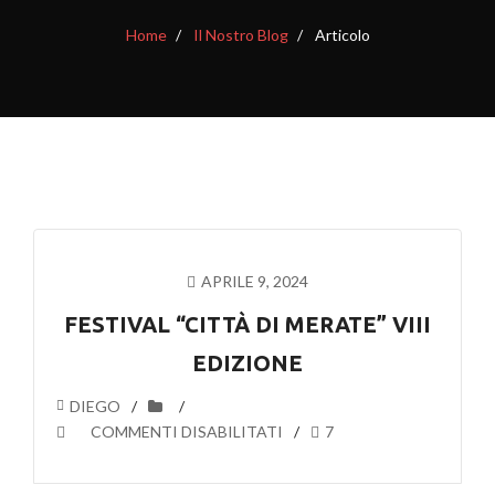
Home
Il Nostro Blog
Articolo
APRILE 9, 2024
FESTIVAL “CITTÀ DI MERATE” VIII
EDIZIONE
DIEGO
SU
COMMENTI DISABILITATI
7
FESTIVAL
“CITTÀ