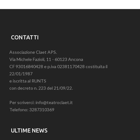
CONTATTI
Associazione Claet APS.
Via Michele Fazioli, 11 - 60123 Ancona
CF 93016840428 e p.iva 02381170428 costituita il
22/01/1987
e iscritta al RUNTS
con decreto n. 223 del 21/09/22.
Per scriverci: info@teatroclaet.it
Telefono: 3287310369
ULTIME NEWS