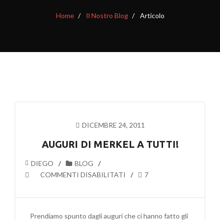
Home
Il Nostro Blog
Articolo
DICEMBRE 24, 2011
AUGURI DI MERKEL A TUTTI!
DIEGO
BLOG
SU
COMMENTI DISABILITATI
7
AUGURI
DI
MERKEL
Prendiamo spunto dagli auguri che ci hanno fatto gli
A