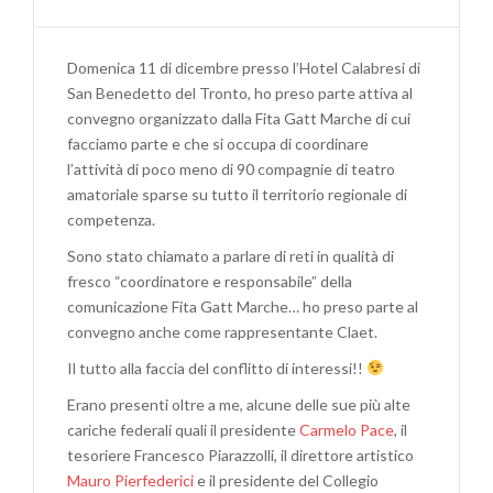
PARLO
DI
RETE
Domenica 11 di dicembre presso l’Hotel Calabresi di
PER
San Benedetto del Tronto, ho preso parte attiva al
METTERE
convegno organizzato dalla Fita Gatt Marche di cui
IN
facciamo parte e che si occupa di coordinare
RELAZIONE
l’attività di poco meno di 90 compagnie di teatro
LE
amatoriale sparse su tutto il territorio regionale di
COMPAGNIE
competenza.
FITA
MARCHE.
Sono stato chiamato a parlare di reti in qualità di
fresco “coordinatore e responsabile” della
comunicazione Fita Gatt Marche… ho preso parte al
convegno anche come rappresentante Claet.
Il tutto alla faccia del conflitto di interessi!!
Erano presenti oltre a me, alcune delle sue più alte
cariche federali quali il presidente
Carmelo Pace
, il
tesoriere Francesco Piarazzolli, il direttore artistico
Mauro Pierfederici
e il presidente del Collegio