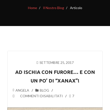
Home
Il Nostro Blog
Articolo
SETTEMBRE 25, 2017
AD ISCHIA CON FURORE… E CON
UN PO’ DI “XANAX”!
ANGELA
BLOG
SU
COMMENTI DISABILITATI
7
AD
ISCHIA