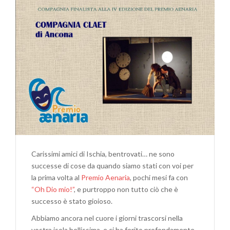
CON
FURORE…
E
CON
UN
PO’
DI
“XANAX”!
Carissimi amici di Ischia, bentrovati… ne sono
successe di cose da quando siamo stati con voi per
la prima volta al
Premio Aenaria
, pochi mesi fa con
“Oh Dio mio!”
, e purtroppo non tutto ciò che è
successo è stato gioioso.
Abbiamo ancora nel cuore i giorni trascorsi nella
vostra isola bellissima, e ci ha ferito profondamente