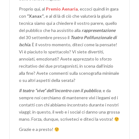
Proprio qui, al
Premio Aenaria
, eccoci quindi in gara
con
“Xanax”
, e al di là di ciò che valuterà la giuria
tecnica siamo qui a chiedere il vostro parere, quello
del pubblico che ha assistito alla
rappresentazione
del 30 settembre presso il
Teatro Polifunzionale di
Ischia
. È il vostro momento, diteci come la pensate!
Vi è piaciuto lo spettacolo? Vi siete divertiti,
annoiati, emozionati? Avete apprezzato lo sforzo
recitativo dei due protagonisti, in scena dall’inizio
alla fine? Avete commenti sulla scenografia minimale
o su altri aspetti della serata?
Il teatro “vive” dell’incontro con il pubblico
, e da
sempre noi cerchiamo di mantenere vivi i legami ed i
contatti con chi abbiamo incontrato durante i nostri
viaggi; in questo, il web e i social ci danno una grossa
mano. Forza, dunque, scriveteci e diteci la vostra!
Grazie e a presto!