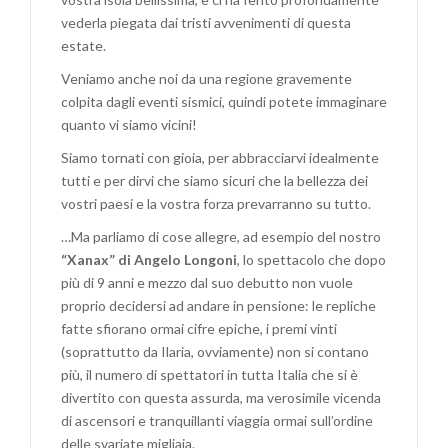
vederla piegata dai tristi avvenimenti di questa
estate.
Veniamo anche noi da una regione gravemente
colpita dagli eventi sismici, quindi potete immaginare
quanto vi siamo vicini!
Siamo tornati con gioia, per abbracciarvi idealmente
tutti e per dirvi che siamo sicuri che la bellezza dei
vostri paesi e la vostra forza prevarranno su tutto.
…Ma parliamo di cose allegre, ad esempio del nostro
“Xanax” di Angelo Longoni
, lo spettacolo che dopo
più di 9 anni e mezzo dal suo debutto non vuole
proprio decidersi ad andare in pensione: le repliche
fatte sfiorano ormai cifre epiche, i premi vinti
(soprattutto da Ilaria, ovviamente) non si contano
più, il numero di spettatori in tutta Italia che si è
divertito con questa assurda, ma verosimile vicenda
di ascensori e tranquillanti viaggia ormai sull’ordine
delle svariate migliaia.