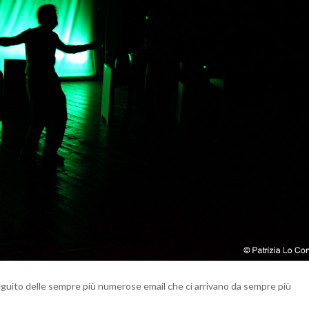
INSTABILE…
DI
ANCONA.
guito delle sempre più numerose email che ci arrivano da sempre più