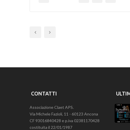
Previous
CONTATTI
ULTI
Associazione Claet APS.
Via Michele Fazioli, 11 - 60123 Ancona
CF 93016840428 e p.iva 02381170428
costituita il 22/01/1987