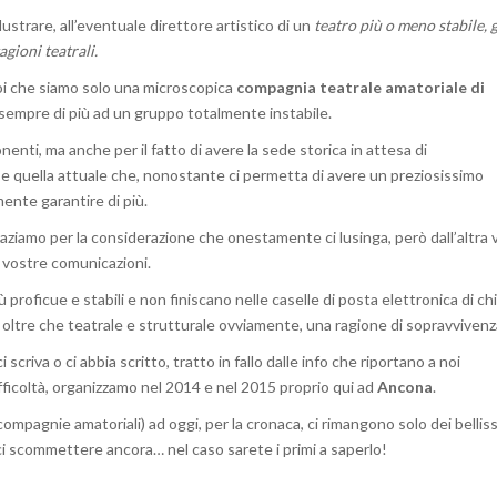
lustrare, all’eventuale direttore artistico di un
teatro più o meno stabile, g
gioni teatrali.
oi che siamo solo una microscopica
compagnia teatrale amatoriale di
sempre di più ad un gruppo totalmente instabile.
nenti, ma anche per il fatto di avere la sede storica in attesa di
 e quella attuale che, nonostante ci permetta di avere un preziosissimo
ente garantire di più.
raziamo per la considerazione che onestamente ci lusinga, però dall’altra v
e vostre comunicazioni.
proficue e stabili e non finiscano nelle caselle di posta elettronica di chi
e oltre che teatrale e strutturale ovviamente, una ragione di sopravvivenz
scriva o ci abbia scritto, tratto in fallo dalle info che riportano a noi
fficoltà, organizzamo nel 2014 e nel 2015 proprio qui ad
Ancona
.
compagnie amatoriali) ad oggi, per la cronaca, ci rimangono solo dei bellis
rci scommettere ancora… nel caso sarete i primi a saperlo!