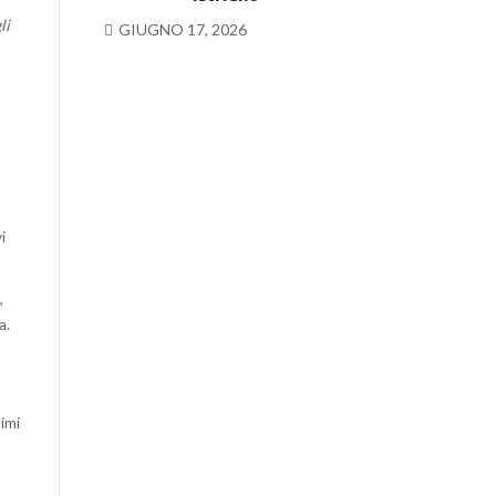
li
GIUGNO 17, 2026
i
,
a.
simi