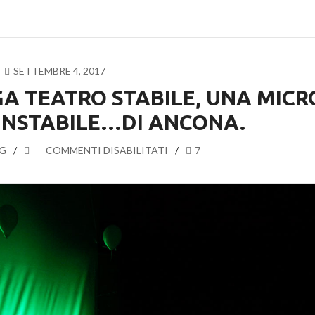
SETTEMBRE 4, 2017
GA TEATRO STABILE, UNA MICR
INSTABILE…DI ANCONA.
G
SU
COMMENTI DISABILITATI
7
NOI?
PIÙ
CHE
UN
MEGA
TEATRO
STABILE,
UNA
MICRO
COMPAGNIA