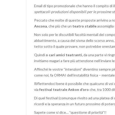
Email di tipo promozionale che hanno il compito di il
spettacoli-produzioni disponibili per le prossime sta
Peccato che molte di queste proposte arrivino a n
Ancona
, che più che un
teatro stabile
assomiglia 
Non solo per le discutibili facoltà mentali dei compo
abbattimento, a causa del sisma dello scorso anno,
tetto sotto il quale provare, non potrebbe onestam
Quindi
o cari
amici teatranti,
da una parte vi ring
invitiamo magari a fare più attenzione nell’inviare l
Affinché le vostre “intenzioni” diventino sempre più 
come noi, fa ORMAI dell’instabilità fisica – mental
Riflettendoci bene è possibile che qualcuno di voi ci 
via
festival teatrale Ankon d’oro
che, tra 1000 di
Di quel festival (comunque rivolto ad una platea di 
ricordi e la speranza in un futuro prossimo di pote
Sapete come si dice… “questione di priorità”!!