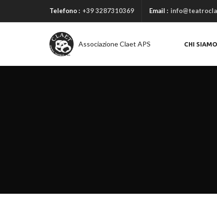
Telefono :
+39 3287310369
Email :
info@teatrocla
Associazione Claet APS
CHI SIAM