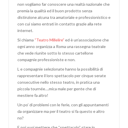
non vogliamo far conoscere una realtà nazionale che
premia la qualità ed il buon prodotto senza
distinzione alcuna tra amatoriale e professionistico e
con cui siamo entrati in contatto grazie alla rete
internet.
Si chiama
“Teatro Millelire”
ed è un’associazione che
ogni anno organizza a Roma una rassegna teatrale
che vede riunite sotto lo stesso cartellone
compagnie professioniste e non.
L e compagnie selezionate hanno la possibilità di
rappresentare il loro spettacolo per cinque serate
consecutive nello stesso teatro, in pratica una
piccola tournée….mica male per gente che di
mestiere fa altro!
Un po’ di problemi con le ferie, con gli appuntamenti
da organizzare ma per il teatro si fa questo e altro
no?
E poi vuoi mettere che “spettacolo” stare in