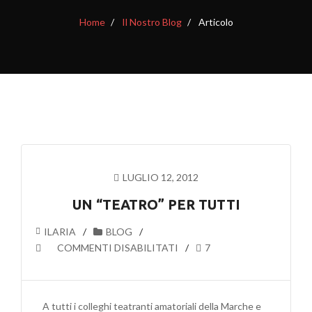
Home
Il Nostro Blog
Articolo
LUGLIO 12, 2012
UN “TEATRO” PER TUTTI
ILARIA
BLOG
SU
COMMENTI DISABILITATI
7
UN
“TEATRO”
PER
A tutti i colleghi teatranti amatoriali della Marche e
TUTTI