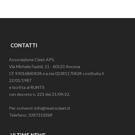
CONTATTI
Associazione Claet APS.
Via Michele Fazioli, 11 - 60123 Ancona
CF 93016840428 e p.iva 02381170428 costituita il
22/01/1987
e iscritta al RUNTS
con decreto n. 223 del 21/09/22.
Per scriverci: info@teatroclaet.it
Telefono: 3287310369