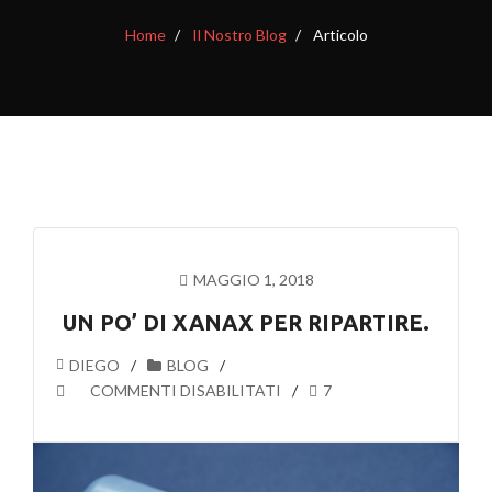
Home
Il Nostro Blog
Articolo
MAGGIO 1, 2018
UN PO’ DI XANAX PER RIPARTIRE.
DIEGO
BLOG
SU
COMMENTI DISABILITATI
7
UN
PO’
DI
XANAX