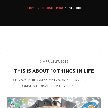
Home
Il Nostro Blog
Articolo
APRILE 27, 2016
THIS IS ABOUT 10 THINGS IN LIFE
DIEGO
SENZA-CATEGORIA
TEXT
,
SU
COMMENTI DISABILITATI
7
THIS
IS
ABOUT
10