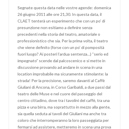
STRADA?
Segnate questa data nelle vostre agende: domenica
…
26 giugno 2011 alle ore 21,30. In questa data, il
SI
CLAET tenterà un esperimento che con un po’ di
PUÒ
presunzione non esitiamo a definire senza
FARE!!
precedenti nella storia del teatro, amatoriale o
professionistico che sia. Per la prima volta, il teatro
che viene definito (forse con un po’ di pomposità
fuori luogo? Ai posteri l’ardua sentenza…) “serio ed
impegnato” scende dal palcoscenico e si mette in
discussione provando ad andare in scena in una
location improbabile ma sicuramente stimolante: la
strada! Per la precisione, saremo davanti al Caffè
Giuliani di Ancona, in Corso Garibaldi, a due passi dal
teatro delle Muse e nel cuore del passeggio del
centro cittadino, dove tra i tavolini del caffè, tra una
pizza e una birra, ma soprattutto in mezzo alla gente,
sia quella seduta ai tavoli del Giuliani ma anche tra
coloro che interromperanno la loro passeggiata per
fermarsi ad assistere, metteremo in scena una prova