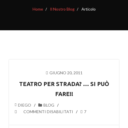
Home
Il Nostro Blog
Articolo
GIUGNO 20, 2011
TEATRO PER STRADA? … SI PUÒ
FARE!!
DIEGO
BLOG
SU
COMMENTI DISABILITATI
7
TEATRO
PER