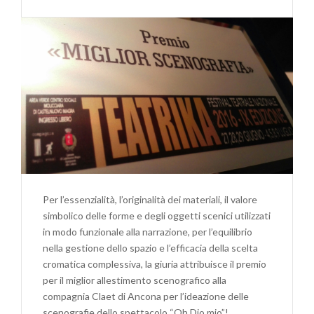
PREMIO
MIGLIOR
SCENOGRAFIA
AL
“TEATRIKA”
DI
CASTELNUOVO
MAGRA
(SP)
(OH
DIO
MIO!)
Per l’essenzialità, l’originalità dei materiali, il valore
simbolico delle forme e degli oggetti scenici utilizzati
in modo funzionale alla narrazione, per l’equilibrio
nella gestione dello spazio e l’efficacia della scelta
cromatica complessiva, la giuria attribuisce il premio
per il miglior allestimento scenografico alla
compagnia Claet di Ancona per l’ideazione delle
scenografie dello spettacolo “Oh Dio mio”!