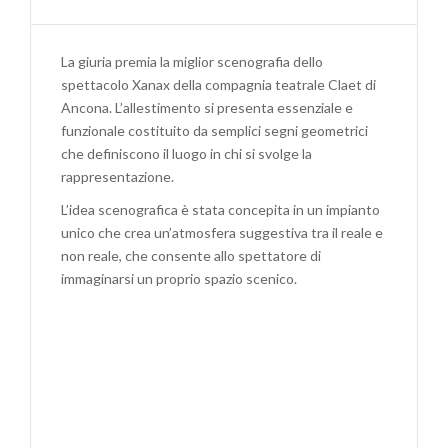
PREMIO
MIGLIOR
ALLESTIMENTO
La giuria premia la miglior scenografia dello
AL
spettacolo Xanax della compagnia teatrale Claet di
“SIPARIO
Ancona. L’allestimento si presenta essenziale e
D’ORO”
funzionale costituito da semplici segni geometrici
DI
che definiscono il luogo in chi si svolge la
ROVERETO
rappresentazione.
(TN)
(XANAX)
L’idea scenografica è stata concepita in un impianto
unico che crea un’atmosfera suggestiva tra il reale e
non reale, che consente allo spettatore di
immaginarsi un proprio spazio scenico.