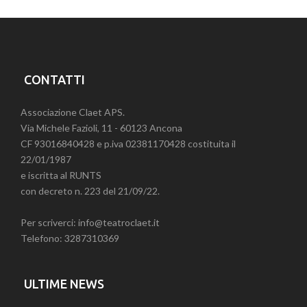
CONTATTI
Associazione Claet APS.
Via Michele Fazioli, 11 - 60123 Ancona
CF 93016840428 e p.iva 02381170428 costituita il
22/01/1987
e iscritta al RUNTS
con decreto n. 223 del 21/09/22.
Per scriverci: info@teatroclaet.it
Telefono: 3287310369
ULTIME NEWS