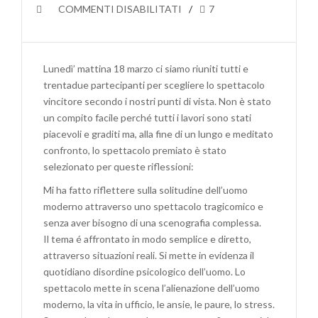
SU
COMMENTI DISABILITATI
7
PREMIO
MIGLIOR
SPETTACOLO
Lunedì’ mattina 18 marzo ci siamo riuniti tutti e
PER
trentadue partecipanti per scegliere lo spettacolo
LA
vincitore secondo i nostri punti di vista. Non è stato
GIURIA
un compito facile perché tutti i lavori sono stati
GIOVANI
piacevoli e graditi ma, alla fine di un lungo e meditato
AL
confronto, lo spettacolo premiato è stato
“SIPARIO
selezionato per queste riflessioni:
D’ORO”
DI
Mi ha fatto riflettere sulla solitudine dell’uomo
ROVERETO
moderno attraverso uno spettacolo tragicomico e
(TN)
senza aver bisogno di una scenografia complessa.
(XANAX)
Il tema é affrontato in modo semplice e diretto,
attraverso situazioni reali. Si mette in evidenza il
quotidiano disordine psicologico dell’uomo. Lo
spettacolo mette in scena l’alienazione dell’uomo
moderno, la vita in ufficio, le ansie, le paure, lo stress.