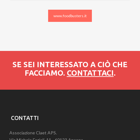
www.foodbusters.it
SE SEI INTERESSATO A CIÒ CHE
FACCIAMO.
CONTATTACI
.
CONTATTI
Associazione Claet APS.
Via Michele Fazioli, 11 - 60123 Ancona