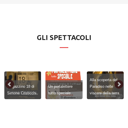
GLI SPETTACOLI
Alla scoperta del
Magazzino 18 di
Un portalettere
Paradiso nelle
Simone Cristicchi
tutto speciale
viscere della terra