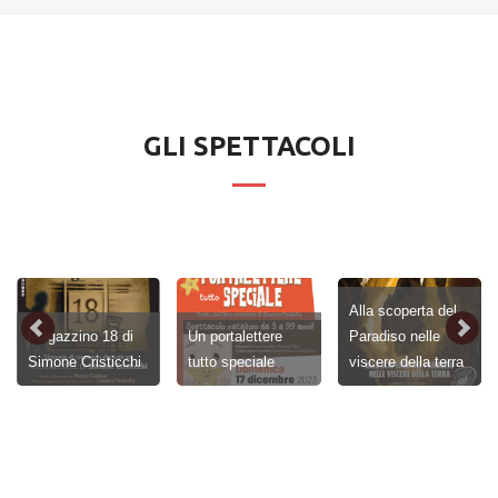
GLI SPETTACOLI
Alla scoperta del
Magazzino 18 di
Un portalettere
Paradiso nelle
Simone Cristicchi
tutto speciale
viscere della terra