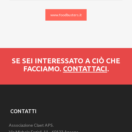
www.foodbusters.it
SE SEI INTERESSATO A CIÒ CHE
FACCIAMO.
CONTATTACI
.
CONTATTI
Associazione Claet APS.
Via Michele Fazioli, 11 - 60123 Ancona